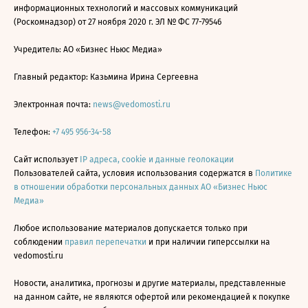
информационных технологий и массовых коммуникаций
(Роскомнадзор) от 27 ноября 2020 г. ЭЛ № ФС 77-79546
Учредитель: АО «Бизнес Ньюс Медиа»
Главный редактор: Казьмина Ирина Сергеевна
Электронная почта:
news@vedomosti.ru
Телефон:
+7 495 956-34-58
Сайт использует
IP адреса, cookie и данные геолокации
Пользователей сайта, условия использования содержатся в
Политике
в отношении обработки персональных данных АО «Бизнес Ньюс
Медиа»
Любое использование материалов допускается только при
соблюдении
правил перепечатки
и при наличии гиперссылки на
vedomosti.ru
Новости, аналитика, прогнозы и другие материалы, представленные
на данном сайте, не являются офертой или рекомендацией к покупке