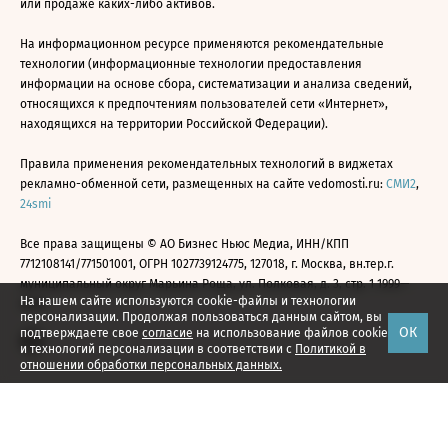
или продаже каких-либо активов.
На информационном ресурсе применяются рекомендательные
технологии (информационные технологии предоставления
информации на основе сбора, систематизации и анализа сведений,
относящихся к предпочтениям пользователей сети «Интернет»,
находящихся на территории Российской Федерации).
Правила применения рекомендательных технологий в виджетах
рекламно-обменной сети, размещенных на сайте vedomosti.ru:
СМИ2
,
24smi
Все права защищены © АО Бизнес Ньюс Медиа, ИНН/КПП
7712108141/771501001, ОГРН 1027739124775, 127018, г. Москва, вн.тер.г.
муниципальный округ Марьина Роща, ул. Полковая, д. 3, стр. 1 1999—
На нашем сайте используются cookie-файлы и технологии
2026
персонализации. Продолжая пользоваться данным сайтом, вы
ОК
подтверждаете свое
согласие
на использование файлов cookie
и технологий персонализации в соответствии с
Политикой в
отношении обработки персональных данных.