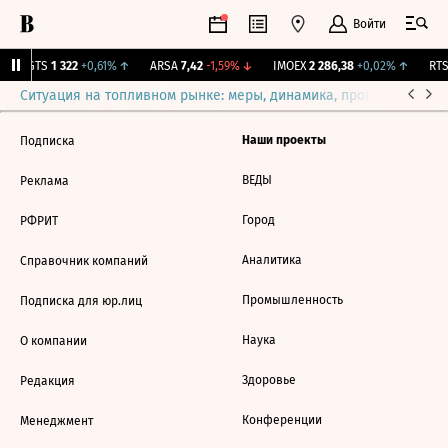
Войти
MGTS
1 322
+0,61%
↑
ARSA
7,42
-1,59%
↓
IMOEX
2 286,38
+0,02%
↑
RTSI
Ситуация на топливном рынке: меры, динамика, прогнозы
Выб
Наши проекты
Подписка
ВЕДЫ
Реклама
Город
РФРИТ
Аналитика
Справочник компаний
Промышленность
Подписка для юр.лиц
Наука
О компании
Здоровье
Редакция
Конференции
Менеджмент