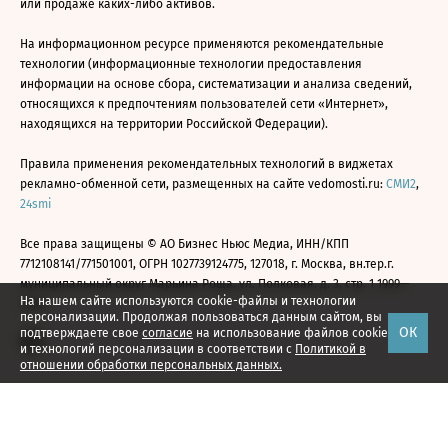
или продаже каких-либо активов.
На информационном ресурсе применяются рекомендательные
технологии (информационные технологии предоставления
информации на основе сбора, систематизации и анализа сведений,
относящихся к предпочтениям пользователей сети «Интернет»,
находящихся на территории Российской Федерации).
Правила применения рекомендательных технологий в виджетах
рекламно-обменной сети, размещенных на сайте vedomosti.ru:
СМИ2
,
24smi
Все права защищены © АО Бизнес Ньюс Медиа, ИНН/КПП
7712108141/771501001, ОГРН 1027739124775, 127018, г. Москва, вн.тер.г.
муниципальный округ Марьина Роща, ул. Полковая, д. 3, стр. 1 1999—
На нашем сайте используются cookie-файлы и технологии
2026
персонализации. Продолжая пользоваться данным сайтом, вы
ОК
подтверждаете свое
согласие
на использование файлов cookie
и технологий персонализации в соответствии с
Политикой в
отношении обработки персональных данных.