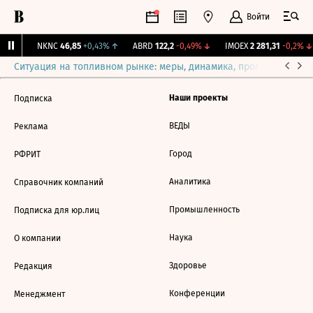
Войти
31%
↑
NKNC
46,85
+0,43%
↑
ABRD
122,2
-0,49%
↓
IMOEX
2 281,31
-0,2%
↓
Ситуация на топливном рынке: меры, динамика, прогнозы
Выб
Наши проекты
Подписка
ВЕДЫ
Реклама
Город
РФРИТ
Аналитика
Справочник компаний
Промышленность
Подписка для юр.лиц
Наука
О компании
Здоровье
Редакция
Конференции
Менеджмент