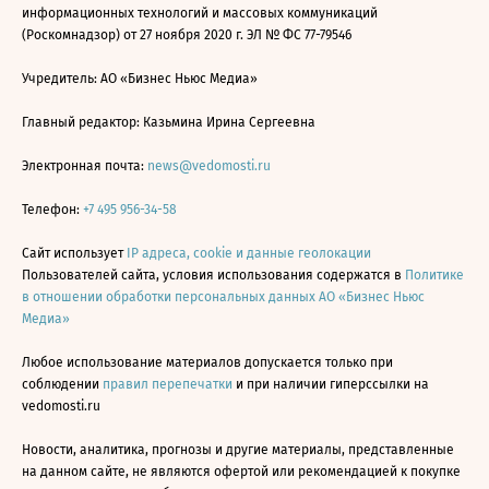
информационных технологий и массовых коммуникаций
(Роскомнадзор) от 27 ноября 2020 г. ЭЛ № ФС 77-79546
Учредитель: АО «Бизнес Ньюс Медиа»
Главный редактор: Казьмина Ирина Сергеевна
Электронная почта:
news@vedomosti.ru
Телефон:
+7 495 956-34-58
Сайт использует
IP адреса, cookie и данные геолокации
Пользователей сайта, условия использования содержатся в
Политике
в отношении обработки персональных данных АО «Бизнес Ньюс
Медиа»
Любое использование материалов допускается только при
соблюдении
правил перепечатки
и при наличии гиперссылки на
vedomosti.ru
Новости, аналитика, прогнозы и другие материалы, представленные
на данном сайте, не являются офертой или рекомендацией к покупке