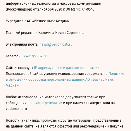
информационных технологий и массовых коммуникаций
(Роскомнадзор) от 27 ноября 2020 г. ЭЛ № ФС 77-79546
Учредитель: АО «Бизнес Ньюс Медиа»
Главный редактор: Казьмина Ирина Сергеевна
Электронная почта:
news@vedomosti.ru
Телефон:
+7 495 956-34-58
Сайт использует
IP адреса, cookie и данные геолокации
Пользователей сайта, условия использования содержатся в
Политике
в отношении обработки персональных данных АО «Бизнес Ньюс
Медиа»
Любое использование материалов допускается только при
соблюдении
правил перепечатки
и при наличии гиперссылки на
vedomosti.ru
Новости, аналитика, прогнозы и другие материалы, представленные
на данном сайте, не являются офертой или рекомендацией к покупке