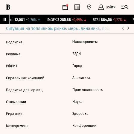
Войти
Y Бирж.
12,081
+0,76%
↑
IMOEX
2 285,88
-0,69%
↓
RTSI
884,56
-1,27%
↓
R
Ситуация на топливном рынке: меры, динамика, прогнозы
Выб
Наши проекты
Подписка
ВЕДЫ
Реклама
Город
РФРИТ
Аналитика
Справочник компаний
Промышленность
Подписка для юр.лиц
Наука
О компании
Здоровье
Редакция
Конференции
Менеджмент