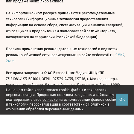
или продаже каких-либо активов.
На информационном ресурсе применяются рекомендательные
технологии (информационные технологии предоставления
информации на основе сбора, систематизации и анализа сведений,
относящихся к предпочтениям пользователей сети «Интернет»,
находящихся на территории Российской Федерации).
Правила применения рекомендательных технологий в виджетах
рекламно-обменной сети, размещенных на сайте vedomosti.ru:
СМИ2
,
24smi
Все права защищены © АО Бизнес Ньюс Медиа, ИНН/КПП
7712108141/771501001, ОГРН 1027739124775, 127018, г. Москва, вн.тер.г.
муниципальный округ Марьина Роща, ул. Полковая, д. 3, стр. 1 1999—
На нашем сайте используются cookie-файлы и технологии
2026
персонализации. Продолжая пользоваться данным сайтом, вы
ОК
подтверждаете свое
согласие
на использование файлов cookie
и технологий персонализации в соответствии с
Политикой в
отношении обработки персональных данных.