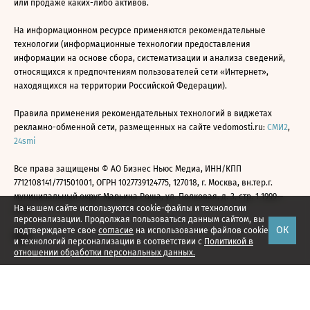
или продаже каких-либо активов.
На информационном ресурсе применяются рекомендательные
технологии (информационные технологии предоставления
информации на основе сбора, систематизации и анализа сведений,
относящихся к предпочтениям пользователей сети «Интернет»,
находящихся на территории Российской Федерации).
Правила применения рекомендательных технологий в виджетах
рекламно-обменной сети, размещенных на сайте vedomosti.ru:
СМИ2
,
24smi
Все права защищены © АО Бизнес Ньюс Медиа, ИНН/КПП
7712108141/771501001, ОГРН 1027739124775, 127018, г. Москва, вн.тер.г.
муниципальный округ Марьина Роща, ул. Полковая, д. 3, стр. 1 1999—
На нашем сайте используются cookie-файлы и технологии
2026
персонализации. Продолжая пользоваться данным сайтом, вы
ОК
подтверждаете свое
согласие
на использование файлов cookie
и технологий персонализации в соответствии с
Политикой в
отношении обработки персональных данных.