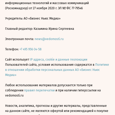
информационных технологий и массовых коммуникаций
(Роскомнадзор) от 27 ноября 2020 г. ЭЛ № ФС 77-79546
Учредитель: АО «Бизнес Ньюс Медиа»
Главный редактор: Казьмина Ирина Сергеевна
Электронная почта:
news@vedomosti.ru
Телефон:
+7 495 956-34-58
Сайт использует
IP адреса, cookie и данные геолокации
Пользователей сайта, условия использования содержатся в
Политике
в отношении обработки персональных данных АО «Бизнес Ньюс
Медиа»
Любое использование материалов допускается только при
соблюдении
правил перепечатки
и при наличии гиперссылки на
vedomosti.ru
Новости, аналитика, прогнозы и другие материалы, представленные
на данном сайте, не являются офертой или рекомендацией к покупке