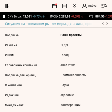
Войти
↓
CNY Бирж.
12,081
+0,76%
↑
IMOEX
2 285,88
-0,69%
↓
RTSI
884,56
-1,27
Ситуация на топливном рынке: меры, динамика, прогнозы
Выб
Наши проекты
Подписка
ВЕДЫ
Реклама
Город
РФРИТ
Аналитика
Справочник компаний
Промышленность
Подписка для юр.лиц
Наука
О компании
Здоровье
Редакция
Конференции
Менеджмент