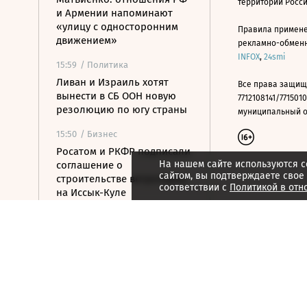
территории Росс
и Армении напоминают
«улицу с односторонним
Правила примене
движением»
рекламно-обменно
INFOX
,
24smi
15:59
/ Политика
Ливан и Израиль хотят
Все права защищ
вынести в СБ ООН новую
7712108141/7715010
резолюцию по югу страны
муниципальный окр
15:50
/ Бизнес
Росатом и РКФР подписали
На нашем сайте используются c
соглашение о
сайтом, вы подтверждаете свое
строительстве ветропарка
соответствии с
Политикой в отн
на Иссык-Куле
15:41
/ Бизнес
Минфин: власти вернулись
к обсуждению онлайн-
продажи алкоголя
15:36
/ Политика
МИД Азербайджана: Баку