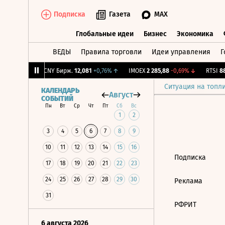
Подписка
Газета
MAX
Глобальные идеи
Бизнес
Экономика
ВЕДЫ
Правила торговли
Идеи управления
Г
Глобальные идеи
Бизнес
Экономик
8
+0,03%
↑
CNY Бирж.
12,081
+0,76%
↑
IMOEX
2 285,88
-0,69%
↓
RTSI
884
Ситуация на топл
КАЛЕНДАРЬ
Август
СОБЫТИЙ
Пн
Вт
Ср
Чт
Пт
Сб
Вс
1
2
3
4
5
6
7
8
9
10
11
12
13
14
15
16
Подписка
17
18
19
20
21
22
23
24
25
26
27
28
29
30
Реклама
31
РФРИТ
6 августа 2026