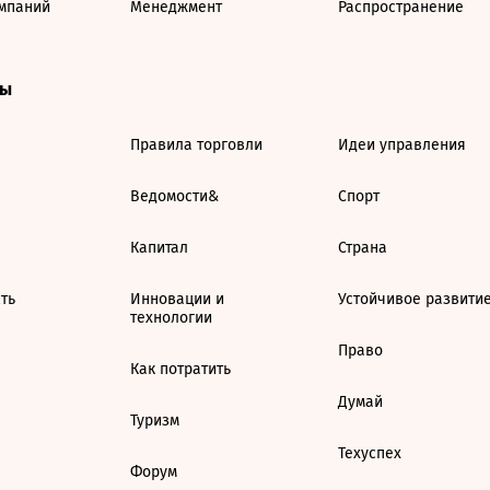
мпаний
Менеджмент
Распространение
ты
Правила торговли
Идеи управления
Ведомости&
Спорт
Капитал
Страна
ть
Инновации и
Устойчивое развити
технологии
Право
Как потратить
Думай
Туризм
Техуспех
Форум