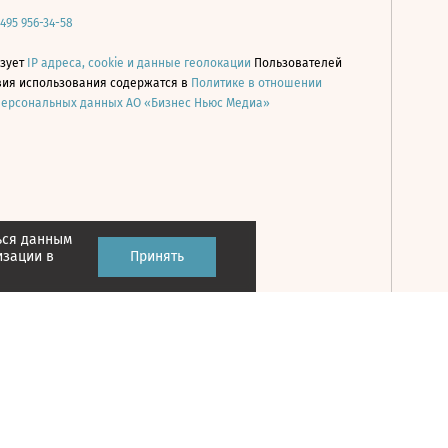
 495 956-34-58
ьзует
IP адреса, cookie и данные геолокации
Пользователей
овия использования содержатся в
Политике в отношении
персональных данных АО «Бизнес Ньюс Медиа»
ься данным
Принять
изации в