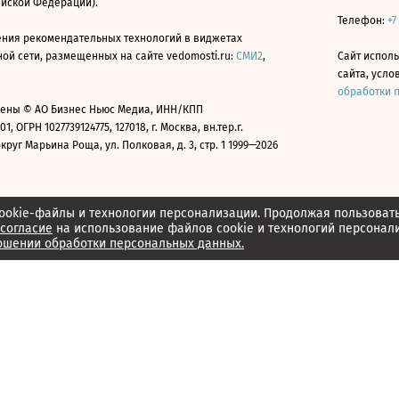
ийской Федерации).
Телефон:
+7
ния рекомендательных технологий в виджетах
й сети, размещенных на сайте vedomosti.ru:
СМИ2
,
Сайт испол
сайта, усл
обработки 
ены © АО Бизнес Ньюс Медиа, ИНН/КПП
01, ОГРН 1027739124775, 127018, г. Москва, вн.тер.г.
уг Марьина Роща, ул. Полковая, д. 3, стр. 1 1999—2026
ookie-файлы и технологии персонализации. Продолжая пользоват
согласие
на использование файлов cookie и технологий персонал
ошении обработки персональных данных.