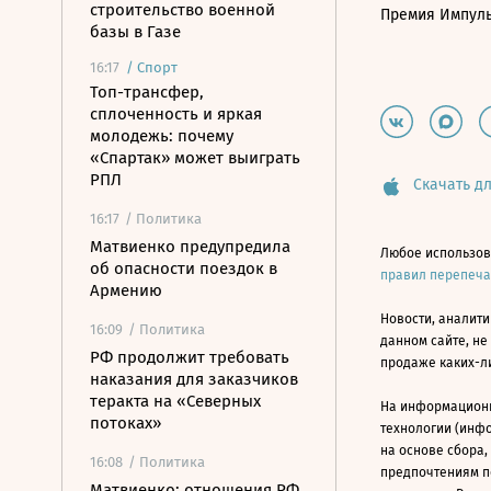
строительство военной
Премия Импул
базы в Газе
16:17
/
Спорт
Топ-трансфер,
сплоченность и яркая
молодежь: почему
«Спартак» может выиграть
РПЛ
Скачать дл
16:17
/ Политика
Матвиенко предупредила
Любое использов
об опасности поездок в
правил перепеч
Армению
Новости, аналити
16:09
/ Политика
данном сайте, не
РФ продолжит требовать
продаже каких-л
наказания для заказчиков
теракта на «Северных
На информацион
потоках»
технологии (инф
на основе сбора,
16:08
/ Политика
предпочтениям п
Матвиенко: отношения РФ