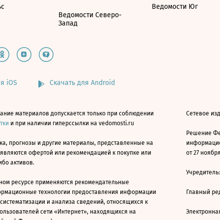
ьс
Ведомости Юг
Ведомости Северо-
Запад
я iOS
Скачать для Android
ание материалов допускается только при соблюдении
Сетевое изд
атки
и при наличии гиперссылки на vedomosti.ru
Решение Фе
ка, прогнозы и другие материалы, представленные на
информацио
 являются офертой или рекомендацией к покупке или
от 27 ноября
ибо активов.
Учредитель
ном ресурсе применяются рекомендательные
ормационные технологии предоставления информации
Главный ре
 систематизации и анализа сведений, относящихся к
ользователей сети «Интернет», находящихся на
Электронна