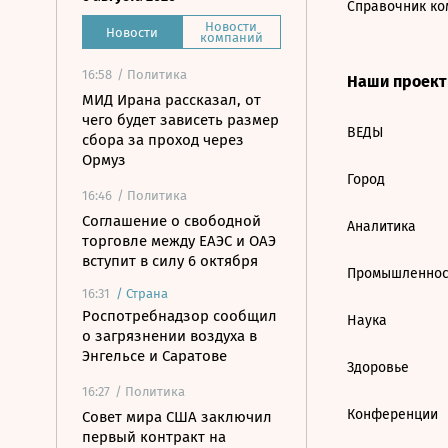
Справочник ко
Новости
Новости
компаний
16:58
/ Политика
Наши проек
МИД Ирана рассказал, от
чего будет зависеть размер
ВЕДЫ
сбора за проход через
Ормуз
Город
16:46
/ Политика
Соглашение о свободной
Аналитика
торговле между ЕАЭС и ОАЭ
вступит в силу 6 октября
Промышленнос
16:31
/
Страна
Роспотребнадзор сообщил
Наука
о загрязнении воздуха в
Энгельсе и Саратове
Здоровье
16:27
/ Политика
Конференции
Совет мира США заключил
первый контракт на