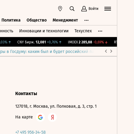
Войти
Политика
Общество
Менеджмент
нность
Инновации и технологии
Техуспех
ть
Политика
Общество
Менеджмент
03%
↑
CNY Бирж.
12,081
+0,76%
↑
IMOEX
2 285,88
-0,69%
↓
RTSI
884,56
-
ры в Госдуму: каким был и будет российский парламент
Война н
Контакты
127018, г. Москва, ул. Полковая, д. 3, стр. 1
На карте
+7 495 956-34-58