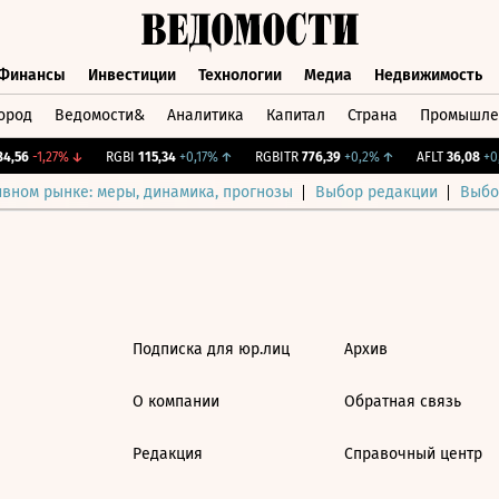
Финансы
Инвестиции
Технологии
Медиа
Недвижимость
ород
Ведомости&
Аналитика
Капитал
Страна
Промышле
а
Финансы
Инвестиции
Технологии
Медиа
Недвижимос
,56
-1,27%
↓
RGBI
115,34
+0,17%
↑
RGBITR
776,39
+0,2%
↑
AFLT
36,08
+0,
ивном рынке: меры, динамика, прогнозы
Выбор редакции
Выбо
Подписка для юр.лиц
Архив
О компании
Обратная связь
Редакция
Справочный центр