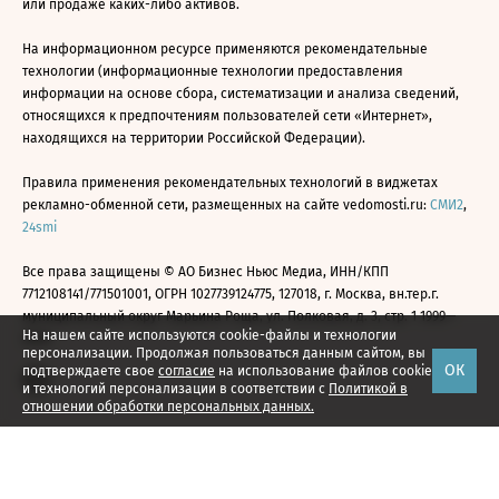
или продаже каких-либо активов.
На информационном ресурсе применяются рекомендательные
технологии (информационные технологии предоставления
информации на основе сбора, систематизации и анализа сведений,
относящихся к предпочтениям пользователей сети «Интернет»,
находящихся на территории Российской Федерации).
Правила применения рекомендательных технологий в виджетах
рекламно-обменной сети, размещенных на сайте vedomosti.ru:
СМИ2
,
24smi
Все права защищены © АО Бизнес Ньюс Медиа, ИНН/КПП
7712108141/771501001, ОГРН 1027739124775, 127018, г. Москва, вн.тер.г.
муниципальный округ Марьина Роща, ул. Полковая, д. 3, стр. 1 1999—
На нашем сайте используются cookie-файлы и технологии
2026
персонализации. Продолжая пользоваться данным сайтом, вы
ОК
подтверждаете свое
согласие
на использование файлов cookie
и технологий персонализации в соответствии с
Политикой в
отношении обработки персональных данных.