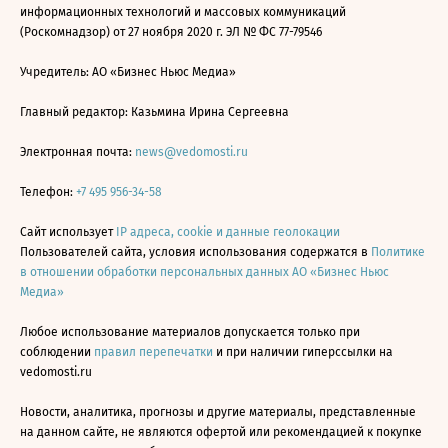
информационных технологий и массовых коммуникаций
(Роскомнадзор) от 27 ноября 2020 г. ЭЛ № ФС 77-79546
Учредитель: АО «Бизнес Ньюс Медиа»
Главный редактор: Казьмина Ирина Сергеевна
Электронная почта:
news@vedomosti.ru
Телефон:
+7 495 956-34-58
Сайт использует
IP адреса, cookie и данные геолокации
Пользователей сайта, условия использования содержатся в
Политике
в отношении обработки персональных данных АО «Бизнес Ньюс
Медиа»
Любое использование материалов допускается только при
соблюдении
правил перепечатки
и при наличии гиперссылки на
vedomosti.ru
Новости, аналитика, прогнозы и другие материалы, представленные
на данном сайте, не являются офертой или рекомендацией к покупке