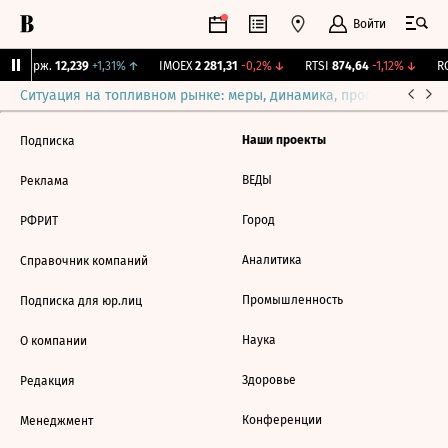
Войти
NY Бирж.
12,239
+1,31%
↑
IMOEX
2 281,31
-0,2%
↓
RTSI
874,64
-1,12%
↓
RG
Ситуация на топливном рынке: меры, динамика, прогнозы
Выб
Наши проекты
Подписка
ВЕДЫ
Реклама
Город
РФРИТ
Аналитика
Справочник компаний
Промышленность
Подписка для юр.лиц
Наука
О компании
Здоровье
Редакция
Конференции
Менеджмент