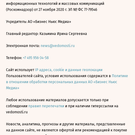
информационных технологий и массовых коммуникаций
(Роскомнадзор) от 27 ноября 2020 г. ЭЛ № ФС 77-79546
Учредитель: АО «Бизнес Ньюс Медиа»
Главный редактор: Казьмина Ирина Сергеевна
Электронная почта:
news@vedomosti.ru
Телефон:
+7 495 956-34-58
Сайт использует
IP адреса, cookie и данные геолокации
Пользователей сайта, условия использования содержатся в
Политике
в отношении обработки персональных данных АО «Бизнес Ньюс
Медиа»
Любое использование материалов допускается только при
соблюдении
правил перепечатки
и при наличии гиперссылки на
vedomosti.ru
Новости, аналитика, прогнозы и другие материалы, представленные
на данном сайте, не являются офертой или рекомендацией к покупке