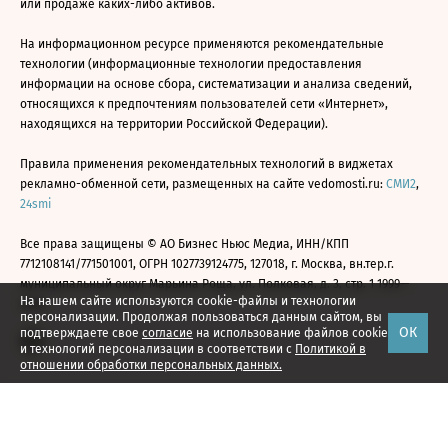
или продаже каких-либо активов.
На информационном ресурсе применяются рекомендательные
технологии (информационные технологии предоставления
информации на основе сбора, систематизации и анализа сведений,
относящихся к предпочтениям пользователей сети «Интернет»,
находящихся на территории Российской Федерации).
Правила применения рекомендательных технологий в виджетах
рекламно-обменной сети, размещенных на сайте vedomosti.ru:
СМИ2
,
24smi
Все права защищены © АО Бизнес Ньюс Медиа, ИНН/КПП
7712108141/771501001, ОГРН 1027739124775, 127018, г. Москва, вн.тер.г.
муниципальный округ Марьина Роща, ул. Полковая, д. 3, стр. 1 1999—
На нашем сайте используются cookie-файлы и технологии
2026
персонализации. Продолжая пользоваться данным сайтом, вы
ОК
подтверждаете свое
согласие
на использование файлов cookie
и технологий персонализации в соответствии с
Политикой в
отношении обработки персональных данных.