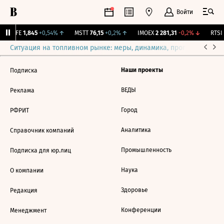
Войти
LIFE
1,845
+0,54%
↑
MSTT
76,15
+0,2%
↑
IMOEX
2 281,31
-0,2%
↓
RTSI
Ситуация на топливном рынке: меры, динамика, прогнозы
Выб
Наши проекты
Подписка
ВЕДЫ
Реклама
Город
РФРИТ
Аналитика
Справочник компаний
Промышленность
Подписка для юр.лиц
Наука
О компании
Здоровье
Редакция
Конференции
Менеджмент