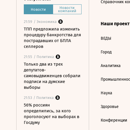
Справочник ко
Новости
Новости
компаний
21:59
/ Экономика
Наши проек
ТПП предложила изменить
процедуру банкротства для
ВЕДЫ
пострадавших от БПЛА
селлеров
Город
21:55
/ Политика
Только два из трех
Аналитика
депутатов-
самовыдвиженцев собрали
Промышленнос
подписи на думские
выборы
Наука
21:53
/ Политика
56% россиян
Здоровье
определились, за кого
проголосуют на выборах в
Конференции
Госдуму