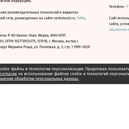
ийской Федерации).
Телефон:
+7
ния рекомендательных технологий в виджетах
й сети, размещенных на сайте vedomosti.ru:
СМИ2
,
Сайт испол
сайта, усл
обработки 
ены © АО Бизнес Ньюс Медиа, ИНН/КПП
01, ОГРН 1027739124775, 127018, г. Москва, вн.тер.г.
уг Марьина Роща, ул. Полковая, д. 3, стр. 1 1999—2026
ookie-файлы и технологии персонализации. Продолжая пользоват
согласие
на использование файлов cookie и технологий персонал
ошении обработки персональных данных.