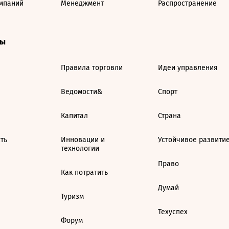
мпаний
Менеджмент
Распространение
ты
Правила торговли
Идеи управления
Ведомости&
Спорт
Капитал
Страна
ть
Инновации и
Устойчивое развити
технологии
Право
Как потратить
Думай
Туризм
Техуспех
Форум