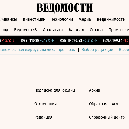
Финансы
Инвестиции
Технологии
Медиа
Недвижимость
ород
Ведомости&
Аналитика
Капитал
Страна
Промышле
а
Финансы
Инвестиции
Технологии
Медиа
Недвижимос
-1,27%
↓
RGBI
115,35
+0,18%
↑
RGBITR
776,42
+0,21%
↑
MOEX
160,14
-1,0
ивном рынке: меры, динамика, прогнозы
Выбор редакции
Выбо
Подписка для юр.лиц
Архив
О компании
Обратная связь
Редакция
Справочный центр