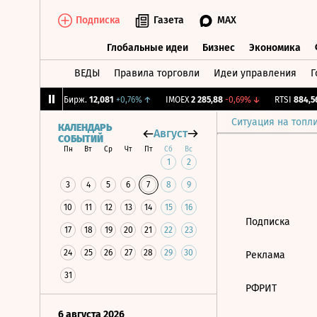
Подписка
Газета
MAX
Глобальные идеи
Бизнес
Экономика
ВЕДЫ
Правила торговли
Идеи управления
Г
Глобальные идеи
Бизнес
Экономик
,09%
↓
CNY Бирж.
12,081
+0,76%
↑
IMOEX
2 285,88
-0,69%
↓
RTSI
884,56
Ситуация на топл
КАЛЕНДАРЬ
Август
СОБЫТИЙ
Пн
Вт
Ср
Чт
Пт
Сб
Вс
1
2
3
4
5
6
7
8
9
10
11
12
13
14
15
16
Подписка
17
18
19
20
21
22
23
24
25
26
27
28
29
30
Реклама
31
РФРИТ
6 августа 2026