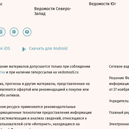
ьс
Ведомости Юг
Ведомости Северо-
Запад
я iOS
Скачать для Android
ание материалов допускается только при соблюдении
Сетевое изд
атки
и при наличии гиперссылки на vedomosti.ru
Решение Фе
ка, прогнозы и другие материалы, представленные на
информацио
 являются офертой или рекомендацией к покупке или
от 27 ноября
ибо активов.
Учредитель
ном ресурсе применяются рекомендательные
ормационные технологии предоставления информации
Главный ре
 систематизации и анализа сведений, относящихся к
ользователей сети «Интернет», находящихся на
Электронна