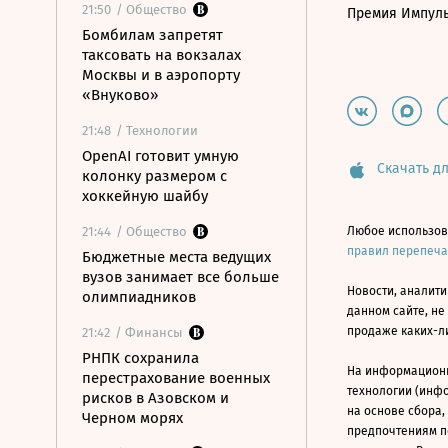
21:50
/ Общество
Премия Импул
Бомбилам запретят
таксовать на вокзалах
Москвы и в аэропорту
«Внуково»
21:48
/ Технологии
OpenAI готовит умную
Скачать дл
колонку размером с
хоккейную шайбу
21:44
/ Общество
Любое использов
правил перепеч
Бюджетные места ведущих
вузов занимает все больше
Новости, аналити
олимпиадников
данном сайте, не
продаже каких-л
21:42
/ Финансы
РНПК сохранила
На информацион
перестрахование военных
технологии (инф
рисков в Азовском и
на основе сбора,
Черном морях
предпочтениям п