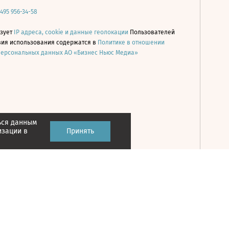
 495 956-34-58
ьзует
IP адреса, cookie и данные геолокации
Пользователей
овия использования содержатся в
Политике в отношении
персональных данных АО «Бизнес Ньюс Медиа»
ься данным
Принять
изации в