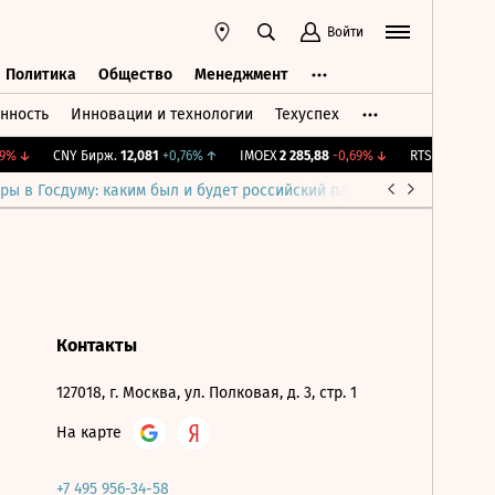
Войти
Политика
Общество
Менеджмент
нность
Инновации и технологии
Техуспех
ть
Политика
Общество
Менеджмент
9%
↓
CNY Бирж.
12,081
+0,76%
↑
IMOEX
2 285,88
-0,69%
↓
RTSI
884,56
-1,
ры в Госдуму: каким был и будет российский парламент
Война н
Контакты
127018, г. Москва, ул. Полковая, д. 3, стр. 1
На карте
+7 495 956-34-58