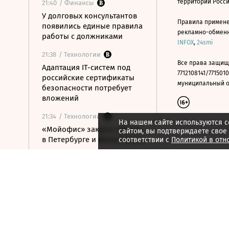
территории Росс
21:40
/ Финансы
У долговых консультантов
Правила примене
появились единые правила
рекламно-обменно
работы с должниками
INFOX
,
24smi
21:38
/ Технологии
Все права защищ
Адаптация IT-систем под
7712108141/7715010
российские сертификаты
муниципальный окр
безопасности потребует
вложений
21:34
/ Технологии
На нашем сайте используются c
«Мойофис» закрыл офисы
сайтом, вы подтверждаете свое
в Петербурге и Иннополисе
соответствии с
Политикой в отн
21:33
/ Политика
Россия поддержала
расширение
авиасообщения с
Казахстаном
21:28
/ Недвижимость