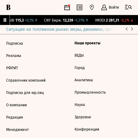
Войти
RGBI
115,3
+0,1%
↑
CNY Бирж.
12,239
+1,31%
↑
IMOEX
2 281,31
-0,2%
↓
Ситуация на топливном рынке: меры, динамика, прогнозы
Выб
Наши проекты
Подписка
ВЕДЫ
Реклама
Город
РФРИТ
Аналитика
Справочник компаний
Промышленность
Подписка для юр.лиц
Наука
О компании
Здоровье
Редакция
Конференции
Менеджмент