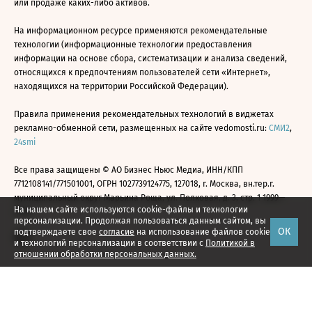
или продаже каких-либо активов.
На информационном ресурсе применяются рекомендательные
технологии (информационные технологии предоставления
информации на основе сбора, систематизации и анализа сведений,
относящихся к предпочтениям пользователей сети «Интернет»,
находящихся на территории Российской Федерации).
Правила применения рекомендательных технологий в виджетах
рекламно-обменной сети, размещенных на сайте vedomosti.ru:
СМИ2
,
24smi
Все права защищены © АО Бизнес Ньюс Медиа, ИНН/КПП
7712108141/771501001, ОГРН 1027739124775, 127018, г. Москва, вн.тер.г.
муниципальный округ Марьина Роща, ул. Полковая, д. 3, стр. 1 1999—
На нашем сайте используются cookie-файлы и технологии
2026
персонализации. Продолжая пользоваться данным сайтом, вы
ОК
подтверждаете свое
согласие
на использование файлов cookie
и технологий персонализации в соответствии с
Политикой в
отношении обработки персональных данных.