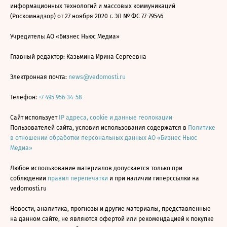
информационных технологий и массовых коммуникаций
(Роскомнадзор) от 27 ноября 2020 г. ЭЛ № ФС 77-79546
Учредитель: АО «Бизнес Ньюс Медиа»
Главный редактор: Казьмина Ирина Сергеевна
Электронная почта:
news@vedomosti.ru
Телефон:
+7 495 956-34-58
Сайт использует
IP адреса, cookie и данные геолокации
Пользователей сайта, условия использования содержатся в
Политике
в отношении обработки персональных данных АО «Бизнес Ньюс
Медиа»
Любое использование материалов допускается только при
соблюдении
правил перепечатки
и при наличии гиперссылки на
vedomosti.ru
Новости, аналитика, прогнозы и другие материалы, представленные
на данном сайте, не являются офертой или рекомендацией к покупке