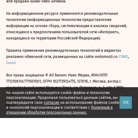
или продаже каких-либо активов.
На информационном ресурсе применяются рекомендательные
технологии (информационные технологии предоставления
информации на основе сбора, систематизации и анализа сведений,
относящихся к предпочтениям пользователей сети «Интернет»,
находящихся на территории Российской Федерации).
Правила применения рекомендательных технологий в виджетах
рекламно-обменной сети, размещенных на сайте vedomosti.ru:
СМИ2
,
24smi
Все права защищены © АО Бизнес Ньюс Медиа, ИНН/КПП
7712108141/771501001, ОГРН 1027739124775, 127018, г. Москва, вн.тер.г.
муниципальный округ Марьина Роща, ул. Полковая, д. 3, стр. 1 1999—
На нашем сайте используются cookie-файлы и технологии
2026
персонализации. Продолжая пользоваться данным сайтом, вы
ОК
подтверждаете свое
согласие
на использование файлов cookie
и технологий персонализации в соответствии с
Политикой в
отношении обработки персональных данных.