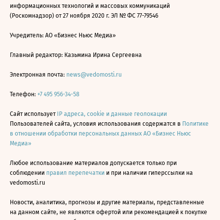
информационных технологий и массовых коммуникаций
(Роскомнадзор) от 27 ноября 2020 г. ЭЛ № ФС 77-79546
Учредитель: АО «Бизнес Ньюс Медиа»
Главный редактор: Казьмина Ирина Сергеевна
Электронная почта:
news@vedomosti.ru
Телефон:
+7 495 956-34-58
Сайт использует
IP адреса, cookie и данные геолокации
Пользователей сайта, условия использования содержатся в
Политике
в отношении обработки персональных данных АО «Бизнес Ньюс
Медиа»
Любое использование материалов допускается только при
соблюдении
правил перепечатки
и при наличии гиперссылки на
vedomosti.ru
Новости, аналитика, прогнозы и другие материалы, представленные
на данном сайте, не являются офертой или рекомендацией к покупке