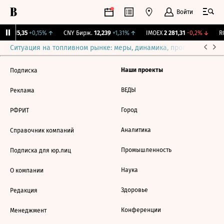
Войти
GBI
115,35
+0,15%
↑
CNY Бирж.
12,239
+1,31%
↑
IMOEX
2 281,31
-0,2%
↓
RG
Ситуация на топливном рынке: меры, динамика, прогнозы
Выб
Наши проекты
Подписка
ВЕДЫ
Реклама
Город
РФРИТ
Аналитика
Справочник компаний
Промышленность
Подписка для юр.лиц
Наука
О компании
Здоровье
Редакция
Конференции
Менеджмент