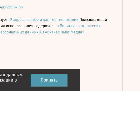
 495 956-34-58
ьзует
IP адреса, cookie и данные геолокации
Пользователей
овия использования содержатся в
Политике в отношении
персональных данных АО «Бизнес Ньюс Медиа»
ься данным
Принять
изации в