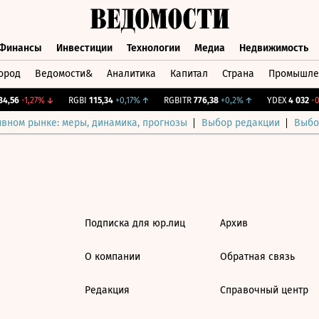
Финансы
Инвестиции
Технологии
Медиа
Недвижимость
ород
Ведомости&
Аналитика
Капитал
Страна
Промышле
а
Финансы
Инвестиции
Технологии
Медиа
Недвижимос
,56
-1,27%
↓
RGBI
115,34
+0,17%
↑
RGBITR
776,38
+0,2%
↑
YDEX
4 032
-0,
ивном рынке: меры, динамика, прогнозы
Выбор редакции
Выбо
Подписка для юр.лиц
Архив
О компании
Обратная связь
Редакция
Справочный центр