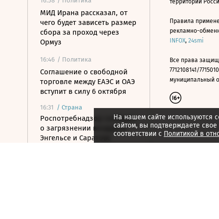
16:58
/ Политика
территории Росс
МИД Ирана рассказал, от
Правила примене
чего будет зависеть размер
рекламно-обменно
сбора за проход через
INFOX
,
24smi
Ормуз
16:46
/ Политика
Все права защищ
7712108141/7715010
Соглашение о свободной
муниципальный окр
торговле между ЕАЭС и ОАЭ
вступит в силу 6 октября
16:31
/
Страна
На нашем сайте используются c
Роспотребнадзор сообщил
сайтом, вы подтверждаете свое
о загрязнении воздуха в
соответствии с
Политикой в отн
Энгельсе и Саратове
16:27
/ Политика
Совет мира США заключил
первый контракт на
строительство военной
базы в Газе
16:17
/
Спорт