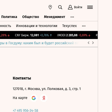
Войти
Политика
Общество
Менеджмент
нность
Инновации и технологии
Техуспех
ть
Политика
Общество
Менеджмент
28%
↓
CNY Бирж.
12,081
+0,76%
↑
IMOEX
2 285,88
-0,69%
↓
RTSI
884,56
-
ры в Госдуму: каким был и будет российский парламент
Война н
Контакты
127018, г. Москва, ул. Полковая, д. 3, стр. 1
На карте
+7 495 956-34-58