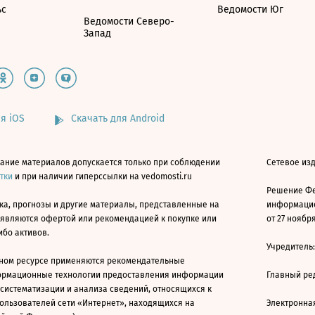
ьс
Ведомости Юг
Ведомости Северо-
Запад
я iOS
Скачать для Android
ание материалов допускается только при соблюдении
Сетевое изд
атки
и при наличии гиперссылки на vedomosti.ru
Решение Фе
ка, прогнозы и другие материалы, представленные на
информацио
 являются офертой или рекомендацией к покупке или
от 27 ноября
ибо активов.
Учредитель
ном ресурсе применяются рекомендательные
ормационные технологии предоставления информации
Главный ре
 систематизации и анализа сведений, относящихся к
ользователей сети «Интернет», находящихся на
Электронна