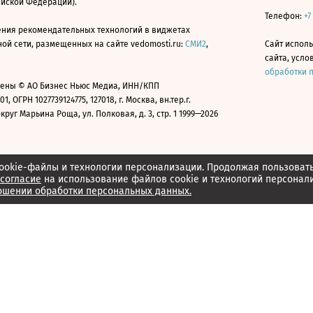
ийской Федерации).
Телефон:
+7
ния рекомендательных технологий в виджетах
й сети, размещенных на сайте vedomosti.ru:
СМИ2
,
Сайт испол
сайта, усл
обработки 
ены © АО Бизнес Ньюс Медиа, ИНН/КПП
01, ОГРН 1027739124775, 127018, г. Москва, вн.тер.г.
уг Марьина Роща, ул. Полковая, д. 3, стр. 1 1999—2026
ookie-файлы и технологии персонализации. Продолжая пользоват
согласие
на использование файлов cookie и технологий персонал
ошении обработки персональных данных.