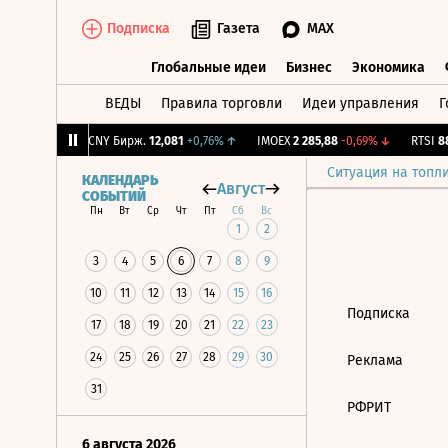
Подписка
Газета
MAX
Глобальные идеи
Бизнес
Экономика
ВЕДЫ
Правила торговли
Идеи управления
Г
Глобальные идеи
Бизнес
Экономик
2
-0,28%
↓
CNY Бирж.
12,081
+0,76%
↑
IMOEX
2 285,88
-0,69%
↓
RTSI
884
Ситуация на топл
КАЛЕНДАРЬ
Август
СОБЫТИЙ
Пн
Вт
Ср
Чт
Пт
Сб
Вс
1
2
3
4
5
6
7
8
9
10
11
12
13
14
15
16
Подписка
17
18
19
20
21
22
23
24
25
26
27
28
29
30
Реклама
31
РФРИТ
6 августа 2026