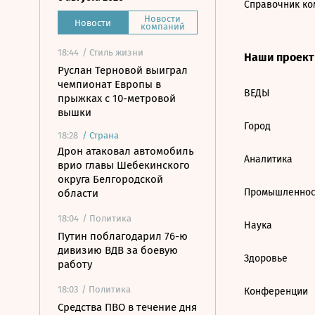
Справочник ко
Новости
Новости
компаний
18:44
/ Стиль жизни
Наши проек
Руслан Терновой выиграл
чемпионат Европы в
ВЕДЫ
прыжках с 10-метровой
вышки
Город
18:28
/
Страна
Дрон атаковал автомобиль
Аналитика
врио главы Шебекинского
округа Белгородской
Промышленнос
области
18:04
/ Политика
Наука
Путин поблагодарил 76-ю
дивизию ВДВ за боевую
Здоровье
работу
18:03
/ Политика
Конференции
Средства ПВО в течение дня