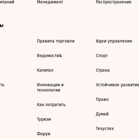
мпаний
Менеджмент
Распространение
ты
Правила торговли
Идеи управления
Ведомости&
Спорт
Капитал
Страна
ть
Инновации и
Устойчивое развити
технологии
Право
Как потратить
Думай
Туризм
Техуспех
Форум