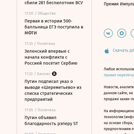
сбили 281 беспилотник ВСУ
Премия Импул
17:50
/ Общество
Первая в истории 500-
балльница ЕГЭ поступила в
МФТИ
17:33
/ Политика
Скачать дл
Зеленский впервые с
начала конфликта с
Россией посетит Сербию
Любое использов
17:22
/ Бизнес
правил перепеч
Путин подписал указ о
выводе «Шереметьево» из
Новости, аналити
списка стратегических
данном сайте, не
предприятий
продаже каких-л
17:05
/ Политика
На информацион
Путин объявил
технологии (инф
благодарность рэперу ST
на основе сбора,
предпочтениям п