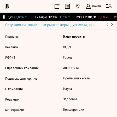
Войти
BI
115,25
+0,06%
↑
CNY Бирж.
12,239
+1,31%
↑
IMOEX
2 281,31
-0,2%
↓
RG
Ситуация на топливном рынке: меры, динамика, прогнозы
Выб
Наши проекты
Подписка
ВЕДЫ
Реклама
Город
РФРИТ
Аналитика
Справочник компаний
Промышленность
Подписка для юр.лиц
Наука
О компании
Здоровье
Редакция
Конференции
Менеджмент