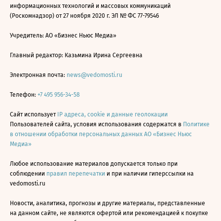
информационных технологий и массовых коммуникаций
(Роскомнадзор) от 27 ноября 2020 г. ЭЛ № ФС 77-79546
Учредитель: АО «Бизнес Ньюс Медиа»
Главный редактор: Казьмина Ирина Сергеевна
Электронная почта:
news@vedomosti.ru
Телефон:
+7 495 956-34-58
Сайт использует
IP адреса, cookie и данные геолокации
Пользователей сайта, условия использования содержатся в
Политике
в отношении обработки персональных данных АО «Бизнес Ньюс
Медиа»
Любое использование материалов допускается только при
соблюдении
правил перепечатки
и при наличии гиперссылки на
vedomosti.ru
Новости, аналитика, прогнозы и другие материалы, представленные
на данном сайте, не являются офертой или рекомендацией к покупке