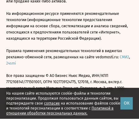
или продаже каких-либо активов.
На информационном ресурсе применяются рекомендательные
технологии (информационные технологии предоставления
информации на основе сбора, систематизации и анализа сведений,
относящихся к предпочтениям пользователей сети «Интернет»,
находящихся на территории Российской Федерации).
Правила применения рекомендательных технологий в виджетах
рекламно-обменной сети, размещенных на сайте vedomosti.ru:
СМИ2
,
24smi
Все права защищены © АО Бизнес Ньюс Медиа, ИНН/КПП
7712108141/771501001, ОГРН 1027739124775, 127018, г. Москва, вн.тер.г.
муниципальный округ Марьина Роща, ул. Полковая, д. 3, стр. 1 1999—
На нашем сайте используются cookie-файлы и технологии
2026
персонализации. Продолжая пользоваться данным сайтом, вы
ОК
подтверждаете свое
согласие
на использование файлов cookie
и технологий персонализации в соответствии с
Политикой в
отношении обработки персональных данных.