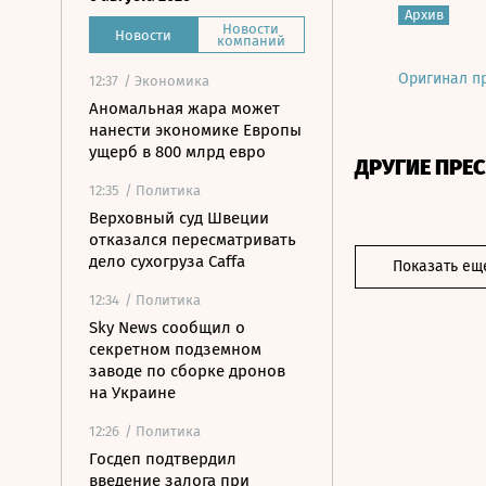
Архив
Новости
Новости
компаний
Оригинал п
12:37
/ Экономика
Аномальная жара может
нанести экономике Европы
ущерб в 800 млрд евро
ДРУГИЕ ПРЕ
12:35
/ Политика
Верховный суд Швеции
отказался пересматривать
дело сухогруза Caffa
Показать ещ
12:34
/ Политика
Sky News сообщил о
секретном подземном
заводе по сборке дронов
на Украине
12:26
/ Политика
Госдеп подтвердил
введение залога при