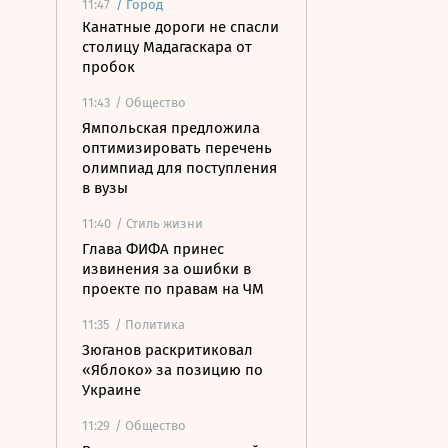
11:47
/
Город
Канатные дороги не спасли
столицу Мадагаскара от
пробок
11:43
/ Общество
Ямпольская предложила
оптимизировать перечень
олимпиад для поступления
в вузы
11:40
/ Стиль жизни
Глава ФИФА принес
извинения за ошибки в
проекте по правам на ЧМ
11:35
/ Политика
Зюганов раскритиковал
«Яблоко» за позицию по
Украине
11:29
/ Общество