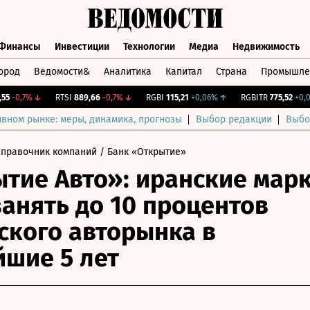
Финансы
Инвестиции
Технологии
Медиа
Недвижимость
ород
Ведомости&
Аналитика
Капитал
Страна
Промышле
а
Финансы
Инвестиции
Технологии
Медиа
Недвижимос
-0,7%
↓
RTSI
889,66
-0,7%
↓
RGBI
115,21
+0,06%
↑
RGBITR
775,52
+0,09%
ивном рынке: меры, динамика, прогнозы
Выбор редакции
Выбо
Справочник компаний
/ Банк «Открытие»
тие Авто»: иранские мар
занять до 10 процентов
ского авторынка в
шие 5 лет