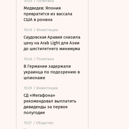
10:59
/ Политика
Медведев: Япония
превратится из вассала
США в ронина
10:49
/ Инвестиции
Саудовская Аравия снизила
цену на Arab Light для Азии
до шестилетнего минимума
10:46
/ Политика
В Германии задержали
украинца по подозрению в
шпионаже
10:29
/ Инвестиции
СД «Мегафона»
рекомендовал выплатить
дивиденды за первое
полугодие
10:27
/ Общество