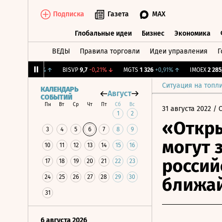
Подписка
Газета
MAX
Глобальные идеи
Бизнес
Экономика
ВЕДЫ
Правила торговли
Идеи управления
Г
Глобальные идеи
Бизнес
Экономик
12,056
+0,55%
↑
BISVP
9,7
-0,21%
↓
MGTS
1 326
+0,91%
↑
IMOEX
2 285,55
Ситуация на топл
КАЛЕНДАРЬ
Август
СОБЫТИЙ
Пн
Вт
Ср
Чт
Пт
Сб
Вс
31 августа 2022
/ 
1
2
«Откры
3
4
5
6
7
8
9
могут 
10
11
12
13
14
15
16
россий
17
18
19
20
21
22
23
24
25
26
27
28
29
30
ближай
31
6 августа 2026