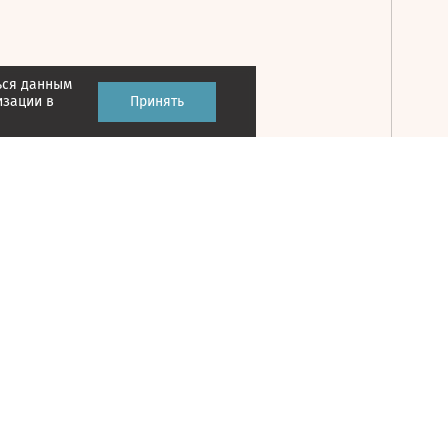
ься данным
Принять
изации в