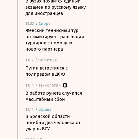
В вузах появится единый
экзамен по русскому языку
для иностранцев
11:22
/
Спорт
Женский теннисный тур
оптимизирует трансляции
турниров с помощью
нового партнера
11:17
/ Политика
Путин встретился с
полпредом в ДФО
11:14
/ Технологии
В работе рунета случился
масштабный сбой
11:11
/
Страна
В Брянской области
погибли два человека от
ударов ВСУ