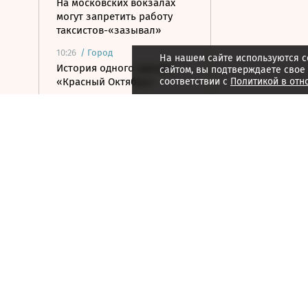
На московских вокзалах
могут запретить работу
таксистов-«зазывал»
10:26
/
Город
На нашем сайте используются c
История одного здания:
сайтом, вы подтверждаете свое
«Красный Октябрь»
соответствии с
Политикой в отн
10:25
/
Город
Курорт под Москвой: отели
для короткого отпуска этим
летом
10:25
/ Общество
Восемь человек
пострадали при наезде
автомобиля на пешеходов
в Омске
10:19
/
Страна
В Забайкальском крае
запущена крупнейшая в
регионе солнечная