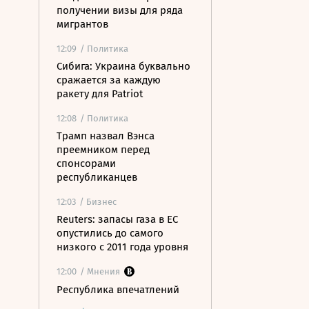
получении визы для ряда
мигрантов
12:09
/ Политика
Сибига: Украина буквально
сражается за каждую
ракету для Patriot
12:08
/ Политика
Трамп назвал Вэнса
преемником перед
спонсорами
республиканцев
12:03
/ Бизнес
Reuters: запасы газа в ЕС
опустились до самого
низкого с 2011 года уровня
12:00
/ Мнения
Республика впечатлений