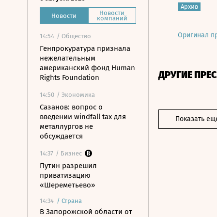
Архив
Новости
Новости
компаний
Оригинал п
14:54
/ Общество
Генпрокуратура признала
нежелательным
американский фонд Human
ДРУГИЕ ПРЕ
Rights Foundation
14:50
/ Экономика
Сазанов: вопрос о
введении windfall tax для
Показать ещ
металлургов не
обсуждается
14:37
/ Бизнес
Путин разрешил
приватизацию
«Шереметьево»
14:34
/
Страна
В Запорожской области от