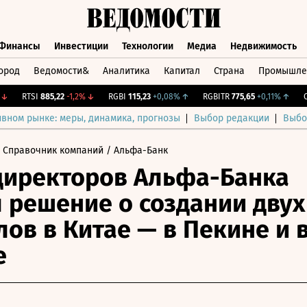
Финансы
Инвестиции
Технологии
Медиа
Недвижимость
ород
Ведомости&
Аналитика
Капитал
Страна
Промышле
а
Финансы
Инвестиции
Технологии
Медиа
Недвижимос
RTSI
885,22
-1,2%
↓
RGBI
115,23
+0,08%
↑
RGBITR
775,65
+0,11%
↑
CNY
ивном рынке: меры, динамика, прогнозы
Выбор редакции
Выбо
 Справочник компаний
/ Альфа-Банк
директоров Альфа-Банка
 решение о создании двух
ов в Китае — в Пекине и 
е