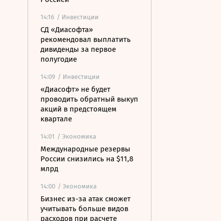
14:16
/ Инвестиции
СД «Диасофта»
рекомендовал выплатить
дивиденды за первое
полугодие
14:09
/ Инвестиции
«Диасофт» не будет
проводить обратный выкуп
акций в предстоящем
квартале
14:01
/ Экономика
Международные резервы
России снизились на $11,8
млрд
14:00
/ Экономика
Бизнес из-за атак сможет
учитывать больше видов
расходов при расчете