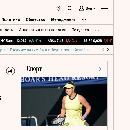
Войти
Политика
Общество
Менеджмент
нность
Инновации и технологии
Техуспех
ть
Политика
Общество
Менеджмент
 Бирж.
12,087
+0,81%
↑
ARSA
7,46
-1,84%
↓
KUZB
0,028
-1,91%
↓
IMOEX
2 
ры в Госдуму: каким был и будет российский парламент
Война н
в