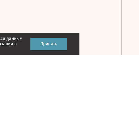
ься данным
Принять
изации в