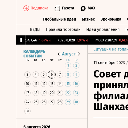
Подписка
Газета
MAX
Глобальные идеи
Бизнес
Экономика
ВЕДЫ
Правила торговли
Идеи управления
Г
Глобальные идеи
Бизнес
Экономик
,81%
↑
ARSA
7,46
-1,84%
↓
KUZB
0,028
-1,91%
↓
IMOEX
2 287,51
-0,61%
↓
Ситуация на топл
КАЛЕНДАРЬ
Август
СОБЫТИЙ
Пн
Вт
Ср
Чт
Пт
Сб
Вс
11 сентября 2023
/
1
2
Совет 
3
4
5
6
7
8
9
принял
10
11
12
13
14
15
16
филиал
17
18
19
20
21
22
23
24
25
26
27
28
29
30
Шанха
31
6 августа 2026