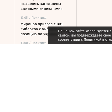
оказались загрязнены
«вечными химикатами»
13:05
/ Политика
Миронов призвал снять
«Яблоко» с выборов за
На нашем сайте используются c
позицию по Украине
сайтом, вы подтверждаете свое
соответствии с
Политикой в отн
13:00
/ Политика
Еврокомиссия не нашла
доказательств
причастности РФ к кризису
в Сеуте
12:54
/ Политика
МИД: Россия не получала
от Украины предложений
по возобновлению
контактов
12:40
/ Общество
Главное из заявлений