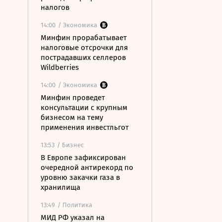
налогов
14:00
/ Экономика
Минфин прорабатывает
налоговые отсрочки для
пострадавших селлеров
Wildberries
14:00
/ Экономика
Минфин проведет
консультации с крупным
бизнесом на тему
применения инвестльгот
13:53
/ Бизнес
В Европе зафиксирован
очередной антирекорд по
уровню закачки газа в
хранилища
13:49
/ Политика
МИД РФ указал на