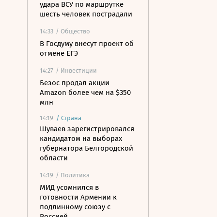
удара ВСУ по маршрутке
шесть человек пострадали
14:33
/ Общество
В Госдуму внесут проект об
отмене ЕГЭ
14:27
/ Инвестиции
Безос продал акции
Amazon более чем на $350
млн
14:19
/
Страна
Шуваев зарегистрировался
кандидатом на выборах
губернатора Белгородской
области
14:19
/ Политика
МИД усомнился в
готовности Армении к
подлинному союзу с
Россией