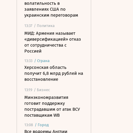
волатильность в
заявлениях США по
украинским переговорам
13:37
/ Политика
МИД: Армения называет
«диверсификацией» отказ
от сотрудничества с
Россией
13:33
/
Страна
Херсонская область
получит 6,8 млрд рублей на
восстановление
13:19
/ Бизнес
Минэкономразвития
готовит поддержку
пострадавшим от атак ВСУ
поставщикам WB
13:08
/
Город
Все водоемы Англии