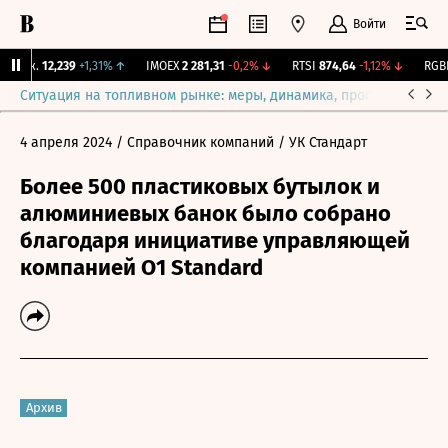
Войти
Бирж.
12,239
+1,31%
↑
IMOEX
2 281,31
-0,2%
↓
RTSI
874,64
-1,12%
↓
RGBI
Ситуация на топливном рынке: меры, динамика, прогнозы
Выб
4 апреля 2024
/ Справочник компаний
/ УК Стандарт
Более 500 пластиковых бутылок и
алюминиевых банок было собрано
благодаря инициативе управляющей
компанией O1 Standard
Архив