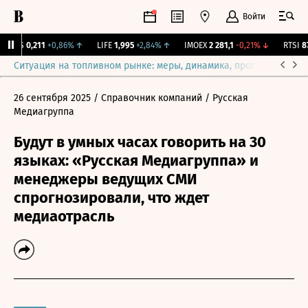
Войти
RGSS
0,211
+0,86%
↑
LIFE
1,995
+2,84%
↑
IMOEX
2 281,1
-0,21%
↓
RTSI
874
Ситуация на топливном рынке: меры, динамика, прогнозы
Выб
26 сентября 2025
/ Справочник компаний
/ Русская
Медиагруппа
Будут в умных часах говорить на 30
языках: «Русская Медиагруппа» и
менеджеры ведущих СМИ
спрогнозировали, что ждет
медиаотрасль