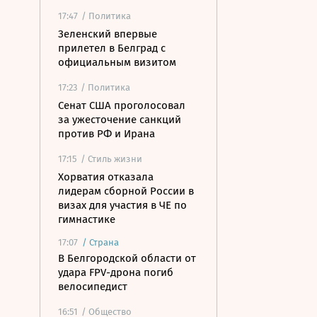
17:47
/ Политика
Зеленский впервые
прилетел в Белград с
официальным визитом
17:23
/ Политика
Сенат США проголосовал
за ужесточение санкций
против РФ и Ирана
17:15
/ Стиль жизни
Хорватия отказала
лидерам сборной России в
визах для участия в ЧЕ по
гимнастике
17:07
/
Страна
В Белгородской области от
удара FPV-дрона погиб
велосипедист
16:51
/ Общество