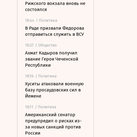
Рижского вокзала вновь не
состоялся
18:44
/ Политика
В Раде призвали Федорова
отправиться служить в ВСУ
18:27
/ Общество
Ахмат Кадыров получил
звание Героя Чеченской
Республики
18:16
/ Политика
Хуситы атаковали военную
базу просаудовских сил в
Йемене
18:11
/ Политика
Американский сенатор
предупредил о рисках из-
за новых санкций против
России