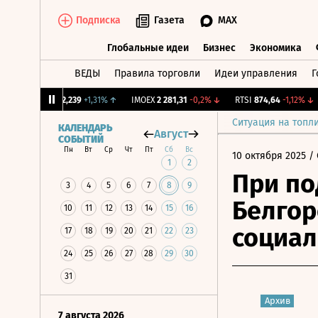
Подписка
Газета
MAX
Глобальные идеи
Бизнес
Экономика
ВЕДЫ
Правила торговли
Идеи управления
Г
Глобальные идеи
Бизнес
Экономик
CNY Бирж.
12,239
+1,31%
↑
IMOEX
2 281,31
-0,2%
↓
RTSI
874,64
-1,12%
↓
Ситуация на топл
КАЛЕНДАРЬ
Август
СОБЫТИЙ
Пн
Вт
Ср
Чт
Пт
Сб
Вс
10 октября 2025
/ 
1
2
При по
3
4
5
6
7
8
9
Белгор
10
11
12
13
14
15
16
социал
17
18
19
20
21
22
23
24
25
26
27
28
29
30
31
Архив
7 августа 2026