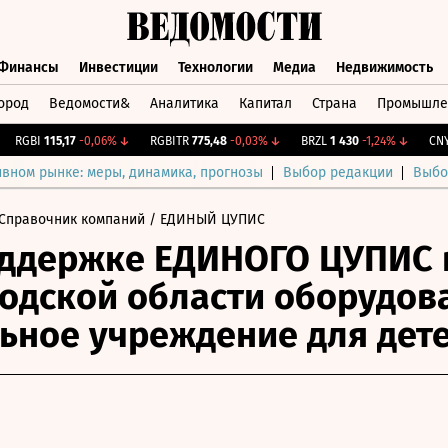
Финансы
Инвестиции
Технологии
Медиа
Недвижимость
ород
Ведомости&
Аналитика
Капитал
Страна
Промышле
а
Финансы
Инвестиции
Технологии
Медиа
Недвижимос
RGBI
115,17
-0,06%
↓
RGBITR
775,48
-0,03%
↓
BRZL
1 430
-1,24%
↓
CNY Би
ивном рынке: меры, динамика, прогнозы
Выбор редакции
Выбо
Справочник компаний
/ ЕДИНЫЙ ЦУПИС
ддержке ЕДИНОГО ЦУПИС 
одской области оборудов
ьное учреждение для дет