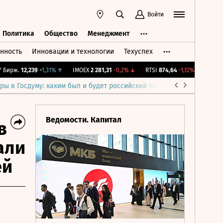
Войти
Политика
Общество
Менеджмент
нность
Инновации и технологии
Техуспех
ть
Политика
Общество
Менеджмент
рж.
12,239
+1,31%
↑
IMOEX
2 281,31
-0,2%
↓
RTSI
874,64
-1,12%
↓
RGBI
11
ры в Госдуму: каким был и будет российский парламент
Война н
Ведомости. Капитал
в
али
ей