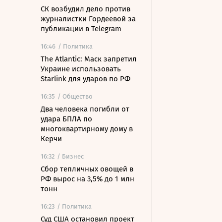
СК возбудил дело против
журналистки Гордеевой за
публикации в Telegram
16:46
/ Политика
The Atlantic: Маск запретил
Украине использовать
Starlink для ударов по РФ
16:35
/ Общество
Два человека погибли от
удара БПЛА по
многоквартирному дому в
Керчи
16:32
/ Бизнес
Сбор тепличных овощей в
РФ вырос на 3,5% до 1 млн
тонн
16:23
/ Политика
Суд США остановил проект