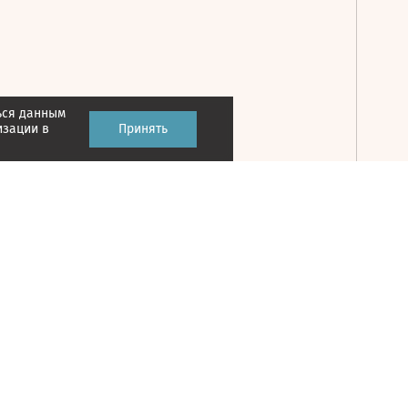
ься данным
Принять
изации в