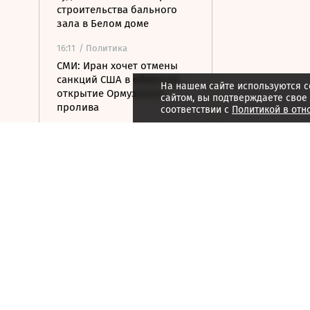
строительства бального
зала в Белом доме
16:11
/ Политика
СМИ: Иран хочет отмены
санкций США в обмен на
На нашем сайте используются c
открытие Ормузского
сайтом, вы подтверждаете свое
пролива
соответствии с
Политикой в отн
16:04
/ Политика
Транспортный коллапс
парализовал сухопутные
границы Украины
15:59
/ Бизнес
Власти Удмуртии хотят
вернуть сертификат
эксплуатанта «Ижавиа» к
ноябрю
15:57
/ Политика
Посольство РФ назвало