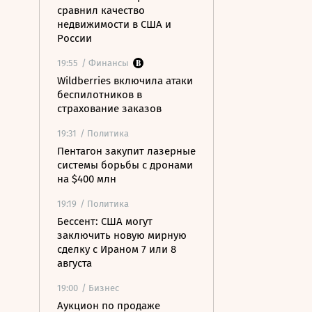
сравнил качество
недвижимости в США и
России
19:55
/ Финансы
Wildberries включила атаки
беспилотников в
страхование заказов
19:31
/ Политика
Пентагон закупит лазерные
системы борьбы с дронами
на $400 млн
19:19
/ Политика
Бессент: США могут
заключить новую мирную
сделку с Ираном 7 или 8
августа
19:00
/ Бизнес
Аукцион по продаже