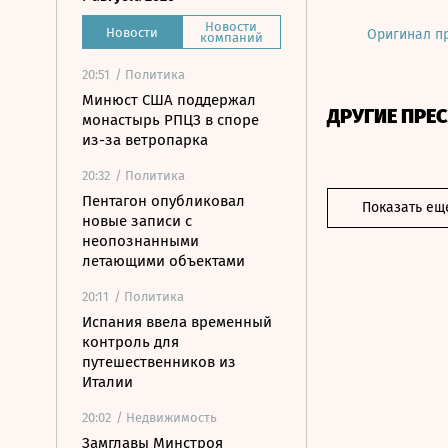
Новости
Новости
Оригинал п
компаний
20:51
/ Политика
Минюст США поддержал
ДРУГИЕ ПРЕ
монастырь РПЦЗ в споре
из-за ветропарка
20:32
/ Политика
Пентагон опубликовал
Показать ещ
новые записи с
неопознанными
летающими объектами
20:11
/ Политика
Испания ввела временный
контроль для
путешественников из
Италии
20:02
/ Недвижимость
Замглавы Минстроя