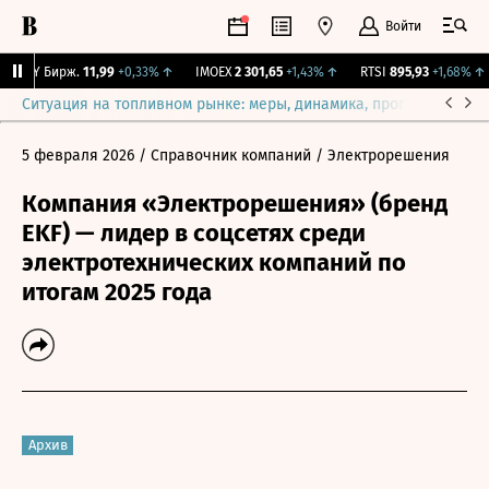
Войти
CNY Бирж.
11,99
+0,33%
↑
IMOEX
2 301,65
+1,43%
↑
RTSI
895,93
+1,68%
↑
Ситуация на топливном рынке: меры, динамика, прогнозы
Выб
5 февраля 2026
/ Справочник компаний
/ Электрорешения
Компания «Электрорешения» (бренд
EKF) — лидер в соцсетях среди
электротехнических компаний по
итогам 2025 года
Архив