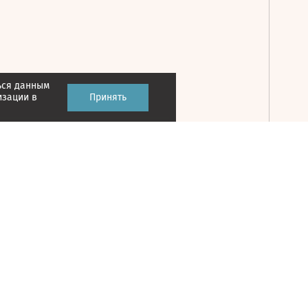
ься данным
Принять
изации в