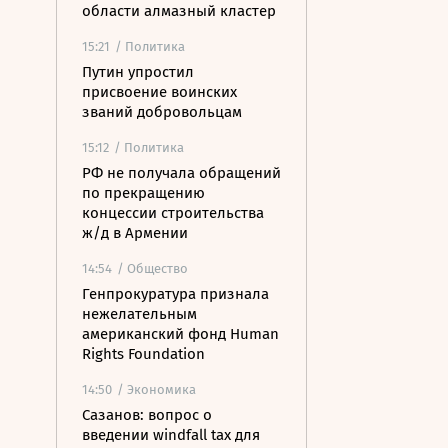
области алмазный кластер
15:21
/ Политика
Путин упростил
присвоение воинских
званий добровольцам
15:12
/ Политика
РФ не получала обращений
по прекращению
концессии строительства
ж/д в Армении
14:54
/ Общество
Генпрокуратура признала
нежелательным
американский фонд Human
Rights Foundation
14:50
/ Экономика
Сазанов: вопрос о
введении windfall tax для