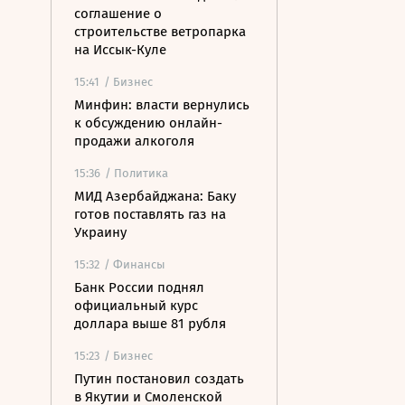
соглашение о
строительстве ветропарка
на Иссык-Куле
15:41
/ Бизнес
Минфин: власти вернулись
к обсуждению онлайн-
продажи алкоголя
15:36
/ Политика
МИД Азербайджана: Баку
готов поставлять газ на
Украину
15:32
/ Финансы
Банк России поднял
официальный курс
доллара выше 81 рубля
15:23
/ Бизнес
Путин постановил создать
в Якутии и Смоленской