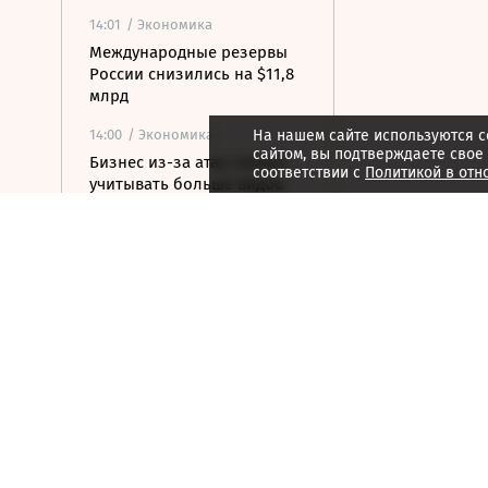
14:01
/ Экономика
Международные резервы
России снизились на $11,8
млрд
14:00
/ Экономика
На нашем сайте используются c
сайтом, вы подтверждаете свое
Бизнес из-за атак сможет
соответствии с
Политикой в отн
учитывать больше видов
расходов при расчете
налогов
14:00
/ Экономика
Минфин прорабатывает
налоговые отсрочки для
пострадавших селлеров
Wildberries
14:00
/ Экономика
Минфин проведет
консультации с крупным
бизнесом на тему