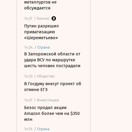
металлургов не
обсуждается
14:37
/ Бизнес
Путин разрешил
приватизацию
«Шереметьево»
14:34
/
Страна
В Запорожской области от
удара ВСУ по маршрутке
шесть человек пострадали
14:33
/ Общество
В Госдуму внесут проект об
отмене ЕГЭ
14:27
/ Инвестиции
Безос продал акции
Amazon более чем на $350
млн
14:19
/
Страна