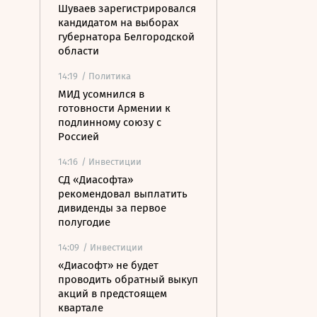
Шуваев зарегистрировался
кандидатом на выборах
губернатора Белгородской
области
14:19
/ Политика
МИД усомнился в
готовности Армении к
подлинному союзу с
Россией
14:16
/ Инвестиции
СД «Диасофта»
рекомендовал выплатить
дивиденды за первое
полугодие
14:09
/ Инвестиции
«Диасофт» не будет
проводить обратный выкуп
акций в предстоящем
квартале