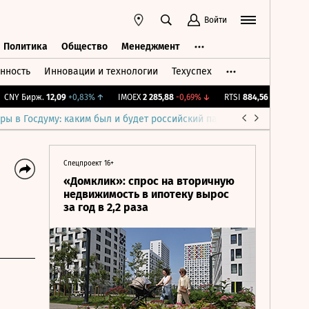
Войти
Политика
Общество
Менеджмент
нность
Инновации и технологии
Техуспех
ть
Политика
Общество
Менеджмент
Y Бирж.
12,09
+0,83%
↑
IMOEX
2 285,88
-0,69%
↓
RTSI
884,56
-1,27%
↓
R
ры в Госдуму: каким был и будет российский парламент
Война н
Спецпроект 16+
«Домклик»: спрос на вторичную
недвижимость в ипотеку вырос
за год в 2,2 раза