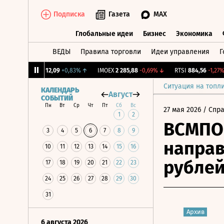
Подписка
Газета
MAX
Глобальные идеи
Бизнес
Экономика
ВЕДЫ
Правила торговли
Идеи управления
Г
Глобальные идеи
Бизнес
Экономик
CNY Бирж.
12,09
+0,83%
↑
IMOEX
2 285,88
-0,69%
↓
RTSI
884,56
-1,27%
↓
Ситуация на топл
КАЛЕНДАРЬ
Август
СОБЫТИЙ
Пн
Вт
Ср
Чт
Пт
Сб
Вс
27 мая 2026
/ Спр
1
2
ВСМПО-
3
4
5
6
7
8
9
направ
10
11
12
13
14
15
16
рубле
17
18
19
20
21
22
23
24
25
26
27
28
29
30
31
Архив
6 августа 2026