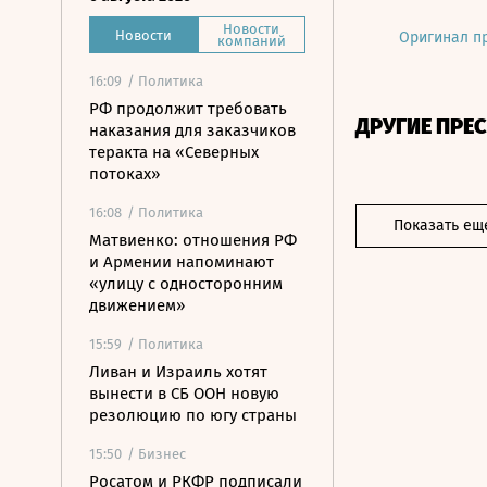
Новости
Новости
Оригинал п
компаний
16:09
/ Политика
РФ продолжит требовать
ДРУГИЕ ПРЕ
наказания для заказчиков
теракта на «Северных
потоках»
16:08
/ Политика
Показать ещ
Матвиенко: отношения РФ
и Армении напоминают
«улицу с односторонним
движением»
15:59
/ Политика
Ливан и Израиль хотят
вынести в СБ ООН новую
резолюцию по югу страны
15:50
/ Бизнес
Росатом и РКФР подписали