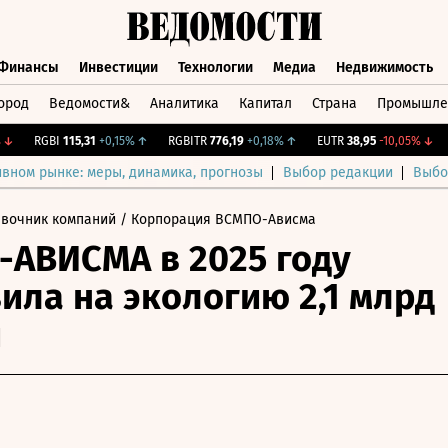
Финансы
Инвестиции
Технологии
Медиа
Недвижимость
ород
Ведомости&
Аналитика
Капитал
Страна
Промышле
а
Финансы
Инвестиции
Технологии
Медиа
Недвижимос
RGBI
115,31
+0,15%
↑
RGBITR
776,19
+0,18%
↑
EUTR
38,95
-10,05%
↓
CN
ивном рынке: меры, динамика, прогнозы
Выбор редакции
Выбо
авочник компаний
/ Корпорация ВСМПО-Ависма
АВИСМА в 2025 году
ила на экологию 2,1 млрд
й