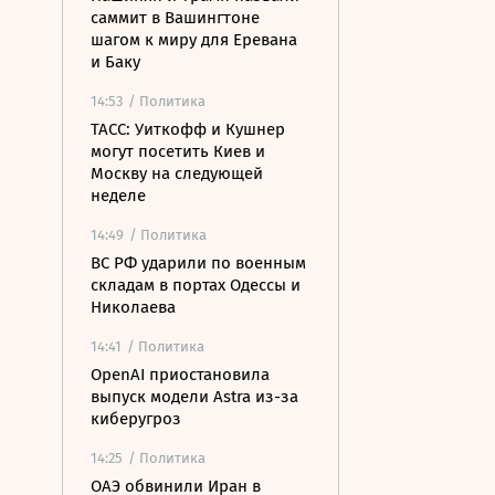
саммит в Вашингтоне
шагом к миру для Еревана
и Баку
14:53
/ Политика
ТАСС: Уиткофф и Кушнер
могут посетить Киев и
Москву на следующей
неделе
14:49
/ Политика
ВС РФ ударили по военным
складам в портах Одессы и
Николаева
14:41
/ Политика
OpenAI приостановила
выпуск модели Astra из-за
киберугроз
14:25
/ Политика
ОАЭ обвинили Иран в