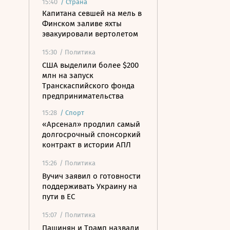
15:40
/
Страна
Капитана севшей на мель в
Финском заливе яхты
эвакуировали вертолетом
15:30
/ Политика
США выделили более $200
млн на запуск
Транскаспийского фонда
предпринимательства
15:28
/
Спорт
«Арсенал» продлил самый
долгосрочный спонсоркий
контракт в истории АПЛ
15:26
/ Политика
Вучич заявил о готовности
поддерживать Украину на
пути в ЕС
15:07
/ Политика
Пашинян и Трамп назвали