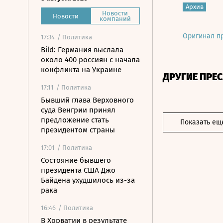
Архив
Новости
Новости
компаний
Оригинал п
17:34
/ Политика
Bild: Германия выслала
около 400 россиян с начала
конфликта на Украине
ДРУГИЕ ПРЕ
17:11
/ Политика
Бывший глава Верховного
суда Венгрии принял
предложение стать
Показать ещ
президентом страны
17:01
/ Политика
Состояние бывшего
президента США Джо
Байдена ухудшилось из-за
рака
16:46
/ Политика
В Хорватии в результате