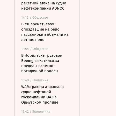
ракетной атаке на судно
нефтекомпании ADNOC
14:15
/ Общество
В «Шереметьево»
опоздавшие на рейс
пассажирки выбежали на
летное поле
13:55
/ Общество
В Норильске грузовой
Boeing выкатился за
пределы взлетно-
посадочной полосы
13:48
/ Политика
WAM: ракета атаковала
судно нефтяной
госкомпании ОАЭ в
Ормузском проливе
13:42
/ Экономика