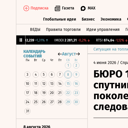
Подписка
Газета
MAX
Глобальные идеи
Бизнес
Экономика
ВЕДЫ
Правила торговли
Идеи управления
Г
Глобальные идеи
Бизнес
Экономик
CNY Бирж.
12,239
+1,31%
↑
IMOEX
2 281,31
-0,2%
↓
RTSI
874,64
-1,12%
↓
Ситуация на топл
КАЛЕНДАРЬ
Август
СОБЫТИЙ
Пн
Вт
Ср
Чт
Пт
Сб
Вс
4 июня 2026
/ Спр
1
2
БЮРО 1
3
4
5
6
7
8
9
спутни
10
11
12
13
14
15
16
поколе
17
18
19
20
21
22
23
24
25
26
27
28
29
30
следов
31
8 августа 2026