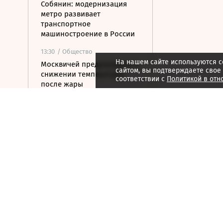
Собянин: модернизация
метро развивает
транспортное
машиностроение в России
13:30
/ Общество
На нашем сайте используются c
Москвичей предупредили о
сайтом, вы подтверждаете свое
снижении температуры
соответствии с
Политикой в отн
после жары
13:19
/ Политика
У берегов Италии
обнаружили корабль
времен Древнего Рима с
амфорами на борту
13:13
/
ESG
Грибы, включая мухоморы,
становятся пищей оленей
Камчатки перед зимой
13:07
/ Политика
Силы ПВО сбили 19