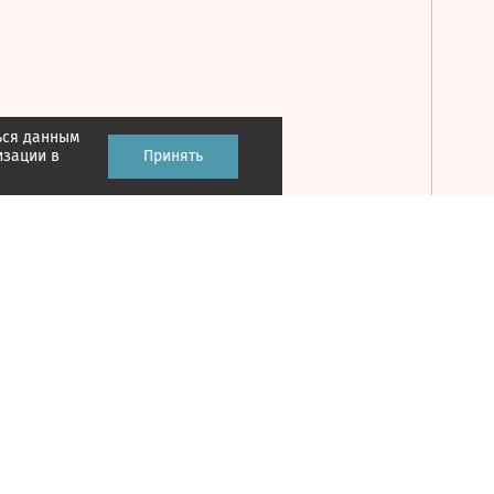
ься данным
Принять
изации в