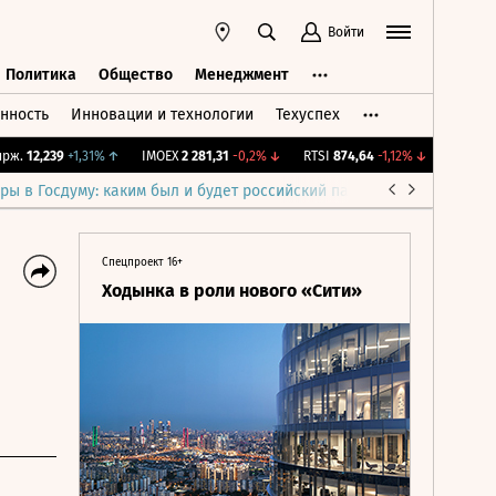
Войти
Политика
Общество
Менеджмент
нность
Инновации и технологии
Техуспех
ть
Политика
Общество
Менеджмент
12,239
+1,31%
↑
IMOEX
2 281,31
-0,2%
↓
RTSI
874,64
-1,12%
↓
RGBI
115,3
ры в Госдуму: каким был и будет российский парламент
Война н
Спецпроект 16+
Ходынка в роли нового «Сити»