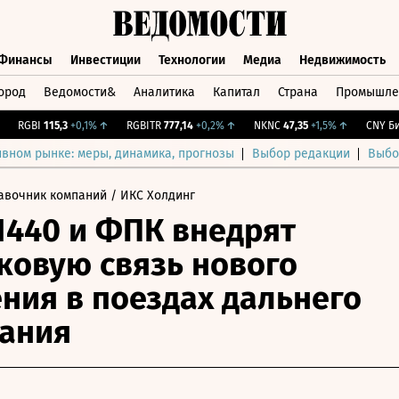
Финансы
Инвестиции
Технологии
Медиа
Недвижимость
ород
Ведомости&
Аналитика
Капитал
Страна
Промышле
а
Финансы
Инвестиции
Технологии
Медиа
Недвижимос
RGBI
115,3
+0,1%
↑
RGBITR
777,14
+0,2%
↑
NKNC
47,35
+1,5%
↑
CNY Бирж.
ивном рынке: меры, динамика, прогнозы
Выбор редакции
Выбо
авочник компаний
/ ИКС Холдинг
440 и ФПК внедрят
ковую связь нового
ния в поездах дальнего
ания