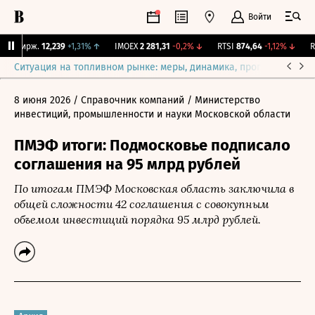
Войти
Y Бирж.
12,239
+1,31%
↑
IMOEX
2 281,31
-0,2%
↓
RTSI
874,64
-1,12%
↓
RG
Ситуация на топливном рынке: меры, динамика, прогнозы
Выб
8 июня 2026
/ Справочник компаний
/ Министерство
инвестиций, промышленности и науки Московской области
ПМЭФ итоги: Подмосковье подписало
соглашения на 95 млрд рублей
По итогам ПМЭФ Московская область заключила в
общей сложности 42 соглашения с совокупным
объемом инвестиций порядка 95 млрд рублей.