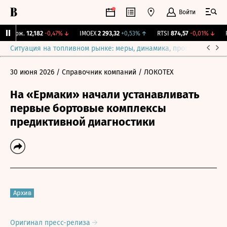
Войти
 Бирж.
12,182
-0,47%
↓
IMOEX
2 293,32
+0,53%
↑
RTSI
874,57
-0,01%
↓
RG
Ситуация на топливном рынке: меры, динамика, прогнозы
Выб
30 июня 2026
/ Справочник компаний
/ ЛОКОТЕХ
На «Ермаки» начали устанавливать
первые бортовые комплексы
предиктивной диагностики
Архив
Оригинал пресс-релиза