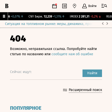
Войти
115,26
+0,07%
↑
CNY Бирж.
12,239
+1,31%
↑
IMOEX
2 281,31
-0,2%
↓
RGBIT
Ситуация на топливном рынке: меры, динамика, прогнозы
Выб
404
Возможно, неправильная ссылка. Попробуйте найти
статью по названию или
сообщите нам об ошибке
Сейчас ищут:
Найти
Расширенный поиск
ПОПУЛЯРНОЕ