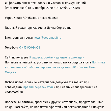
информационных технологий и массовых коммуникаций
(Роскомнадзор) от 27 ноября 2020 г. ЭЛ № ФС 77-79546
Учредитель: АО «Бизнес Ньюс Медиа»
Главный редактор: Казьмина Ирина Сергеевна
Электронная почта:
news@vedomosti.ru
Телефон:
+7 495 956-34-58
Сайт использует
IP адреса, cookie и данные геолокации
Пользователей сайта, условия использования содержатся в
Политике
в отношении обработки персональных данных АО «Бизнес Ньюс
Медиа»
Любое использование материалов допускается только при
соблюдении
правил перепечатки
и при наличии гиперссылки на
vedomosti.ru
Новости, аналитика, прогнозы и другие материалы, представленные
на данном сайте, не являются офертой или рекомендацией к покупке