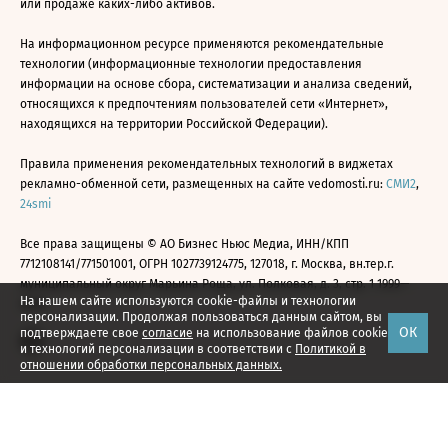
или продаже каких-либо активов.
На информационном ресурсе применяются рекомендательные
технологии (информационные технологии предоставления
информации на основе сбора, систематизации и анализа сведений,
относящихся к предпочтениям пользователей сети «Интернет»,
находящихся на территории Российской Федерации).
Правила применения рекомендательных технологий в виджетах
рекламно-обменной сети, размещенных на сайте vedomosti.ru:
СМИ2
,
24smi
Все права защищены © АО Бизнес Ньюс Медиа, ИНН/КПП
7712108141/771501001, ОГРН 1027739124775, 127018, г. Москва, вн.тер.г.
муниципальный округ Марьина Роща, ул. Полковая, д. 3, стр. 1 1999—
На нашем сайте используются cookie-файлы и технологии
2026
персонализации. Продолжая пользоваться данным сайтом, вы
ОК
подтверждаете свое
согласие
на использование файлов cookie
и технологий персонализации в соответствии с
Политикой в
отношении обработки персональных данных.