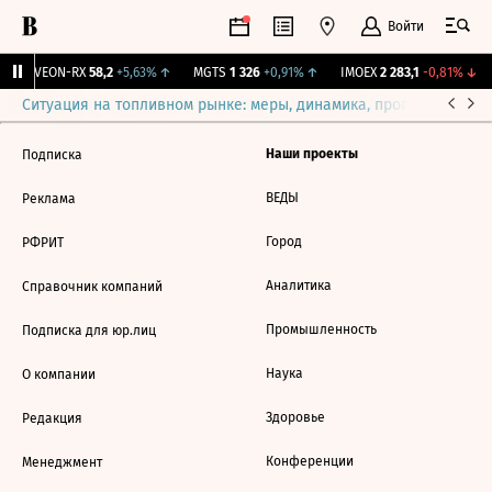
Войти
↑
VEON-RX
58,2
+5,63%
↑
MGTS
1 326
+0,91%
↑
IMOEX
2 283,1
-0,81%
↓
Ситуация на топливном рынке: меры, динамика, прогнозы
Выб
Наши проекты
Подписка
ВЕДЫ
Реклама
Город
РФРИТ
Аналитика
Справочник компаний
Промышленность
Подписка для юр.лиц
Наука
О компании
Здоровье
Редакция
Конференции
Менеджмент