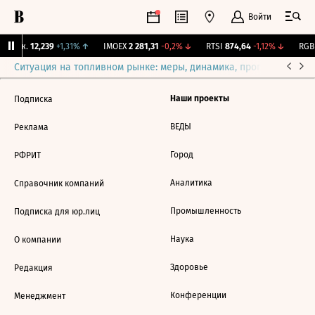
Войти
 Бирж.
12,239
+1,31%
↑
IMOEX
2 281,31
-0,2%
↓
RTSI
874,64
-1,12%
↓
RGBI
Ситуация на топливном рынке: меры, динамика, прогнозы
Выб
Наши проекты
Подписка
ВЕДЫ
Реклама
Город
РФРИТ
Аналитика
Справочник компаний
Промышленность
Подписка для юр.лиц
Наука
О компании
Здоровье
Редакция
Конференции
Менеджмент