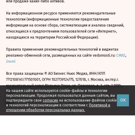
или продаже каких-либо активов.
На информационном ресурсе применяются рекомендательные
технологии (информационные технологии предоставления
информации на основе сбора, систематизации и анализа сведений,
относящихся к предпочтениям пользователей сети «Интернет»,
находящихся на территории Российской Федерации).
Правила применения рекомендательных технологий в виджетах
рекламно-обменной сети, размещенных на сайте vedomosti.ru:
СМИ2
,
24smi
Все права защищены © АО Бизнес Ньюс Медиа, ИНН/КПП
7712108141/771501001, ОГРН 1027739124775, 127018, г. Москва, вн.тер.г.
муниципальный округ Марьина Роща, ул. Полковая, д. 3, стр. 1 1999—
На нашем сайте используются cookie-файлы и технологии
2026
персонализации. Продолжая пользоваться данным сайтом, вы
ОК
подтверждаете свое
согласие
на использование файлов cookie
и технологий персонализации в соответствии с
Политикой в
отношении обработки персональных данных.