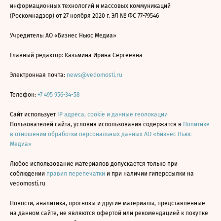
информационных технологий и массовых коммуникаций
(Роскомнадзор) от 27 ноября 2020 г. ЭЛ № ФС 77-79546
Учредитель: АО «Бизнес Ньюс Медиа»
Главный редактор: Казьмина Ирина Сергеевна
Электронная почта:
news@vedomosti.ru
Телефон:
+7 495 956-34-58
Сайт использует
IP адреса, cookie и данные геолокации
Пользователей сайта, условия использования содержатся в
Политике
в отношении обработки персональных данных АО «Бизнес Ньюс
Медиа»
Любое использование материалов допускается только при
соблюдении
правил перепечатки
и при наличии гиперссылки на
vedomosti.ru
Новости, аналитика, прогнозы и другие материалы, представленные
на данном сайте, не являются офертой или рекомендацией к покупке