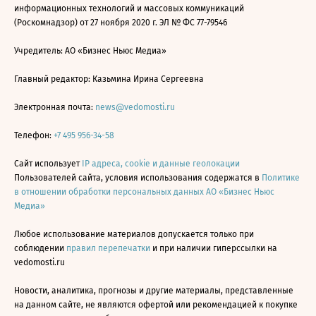
информационных технологий и массовых коммуникаций
(Роскомнадзор) от 27 ноября 2020 г. ЭЛ № ФС 77-79546
Учредитель: АО «Бизнес Ньюс Медиа»
Главный редактор: Казьмина Ирина Сергеевна
Электронная почта:
news@vedomosti.ru
Телефон:
+7 495 956-34-58
Сайт использует
IP адреса, cookie и данные геолокации
Пользователей сайта, условия использования содержатся в
Политике
в отношении обработки персональных данных АО «Бизнес Ньюс
Медиа»
Любое использование материалов допускается только при
соблюдении
правил перепечатки
и при наличии гиперссылки на
vedomosti.ru
Новости, аналитика, прогнозы и другие материалы, представленные
на данном сайте, не являются офертой или рекомендацией к покупке