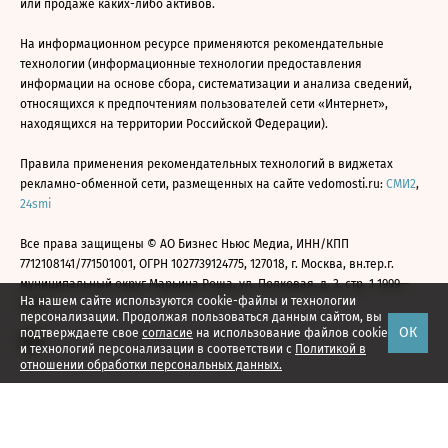
или продаже каких-либо активов.
На информационном ресурсе применяются рекомендательные
технологии (информационные технологии предоставления
информации на основе сбора, систематизации и анализа сведений,
относящихся к предпочтениям пользователей сети «Интернет»,
находящихся на территории Российской Федерации).
Правила применения рекомендательных технологий в виджетах
рекламно-обменной сети, размещенных на сайте vedomosti.ru:
СМИ2
,
24smi
Все права защищены © АО Бизнес Ньюс Медиа, ИНН/КПП
7712108141/771501001, ОГРН 1027739124775, 127018, г. Москва, вн.тер.г.
муниципальный округ Марьина Роща, ул. Полковая, д. 3, стр. 1 1999—
На нашем сайте используются cookie-файлы и технологии
2026
персонализации. Продолжая пользоваться данным сайтом, вы
ОК
подтверждаете свое
согласие
на использование файлов cookie
и технологий персонализации в соответствии с
Политикой в
отношении обработки персональных данных.