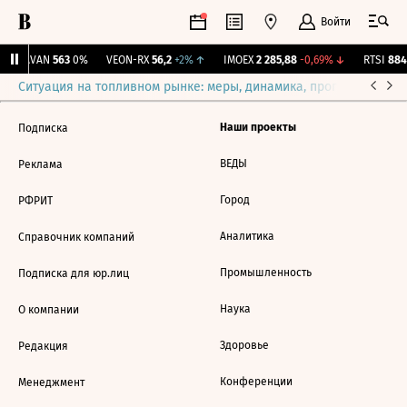
Войти
↑
AVAN
563
0%
VEON-RX
56,2
+2%
↑
IMOEX
2 285,88
-0,69%
↓
RTSI
884,
Ситуация на топливном рынке: меры, динамика, прогнозы
Выб
Наши проекты
Подписка
ВЕДЫ
Реклама
Город
РФРИТ
Аналитика
Справочник компаний
Промышленность
Подписка для юр.лиц
Наука
О компании
Здоровье
Редакция
Конференции
Менеджмент