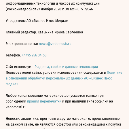
информационных технологий и массовых коммуникаций
(Роскомнадзор) от 27 ноября 2020 г. ЭЛ № ФС 77-79546
Учредитель: АО «Бизнес Ньюс Медиа»
Главный редактор: Казьмина Ирина Сергеевна
Электронная почта:
news@vedomosti.ru
Телефон:
+7 495 956-34-58
Сайт использует
IP адреса, cookie и данные геолокации
Пользователей сайта, условия использования содержатся в
Политике
в отношении обработки персональных данных АО «Бизнес Ньюс
Медиа»
Любое использование материалов допускается только при
соблюдении
правил перепечатки
и при наличии гиперссылки на
vedomosti.ru
Новости, аналитика, прогнозы и другие материалы, представленные
на данном сайте, не являются офертой или рекомендацией к покупке