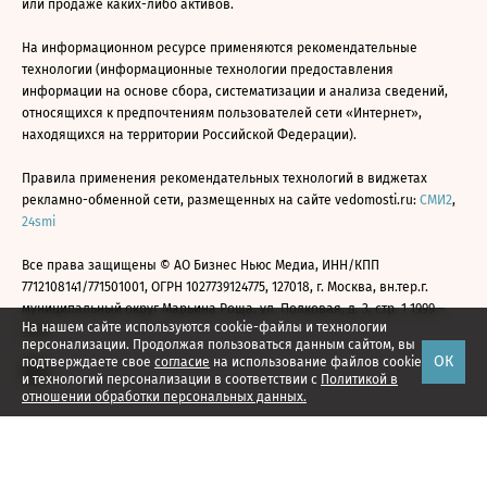
или продаже каких-либо активов.
На информационном ресурсе применяются рекомендательные
технологии (информационные технологии предоставления
информации на основе сбора, систематизации и анализа сведений,
относящихся к предпочтениям пользователей сети «Интернет»,
находящихся на территории Российской Федерации).
Правила применения рекомендательных технологий в виджетах
рекламно-обменной сети, размещенных на сайте vedomosti.ru:
СМИ2
,
24smi
Все права защищены © АО Бизнес Ньюс Медиа, ИНН/КПП
7712108141/771501001, ОГРН 1027739124775, 127018, г. Москва, вн.тер.г.
муниципальный округ Марьина Роща, ул. Полковая, д. 3, стр. 1 1999—
На нашем сайте используются cookie-файлы и технологии
2026
персонализации. Продолжая пользоваться данным сайтом, вы
ОК
подтверждаете свое
согласие
на использование файлов cookie
и технологий персонализации в соответствии с
Политикой в
отношении обработки персональных данных.