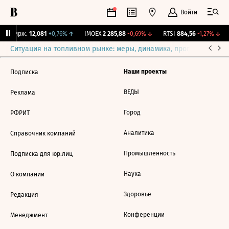
Войти
NY Бирж.
12,081
+0,76%
↑
IMOEX
2 285,88
-0,69%
↓
RTSI
884,56
-1,27%
↓
Ситуация на топливном рынке: меры, динамика, прогнозы
Выб
Наши проекты
Подписка
ВЕДЫ
Реклама
Город
РФРИТ
Аналитика
Справочник компаний
Промышленность
Подписка для юр.лиц
Наука
О компании
Здоровье
Редакция
Конференции
Менеджмент