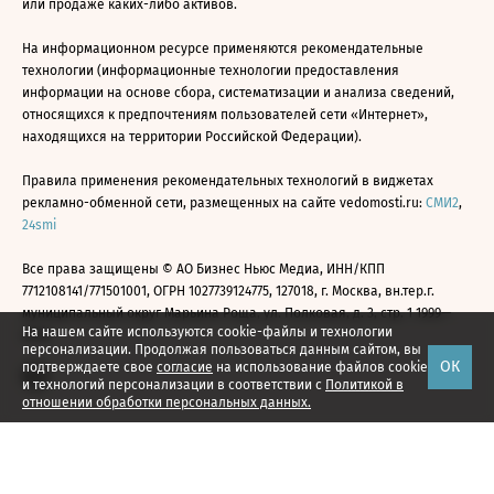
или продаже каких-либо активов.
На информационном ресурсе применяются рекомендательные
технологии (информационные технологии предоставления
информации на основе сбора, систематизации и анализа сведений,
относящихся к предпочтениям пользователей сети «Интернет»,
находящихся на территории Российской Федерации).
Правила применения рекомендательных технологий в виджетах
рекламно-обменной сети, размещенных на сайте vedomosti.ru:
СМИ2
,
24smi
Все права защищены © АО Бизнес Ньюс Медиа, ИНН/КПП
7712108141/771501001, ОГРН 1027739124775, 127018, г. Москва, вн.тер.г.
муниципальный округ Марьина Роща, ул. Полковая, д. 3, стр. 1 1999—
На нашем сайте используются cookie-файлы и технологии
2026
персонализации. Продолжая пользоваться данным сайтом, вы
ОК
подтверждаете свое
согласие
на использование файлов cookie
и технологий персонализации в соответствии с
Политикой в
отношении обработки персональных данных.