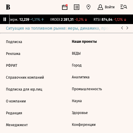
Войти
CNY Бирж.
12,239
+1,31%
↑
IMOEX
2 281,31
-0,2%
↓
RTSI
874,64
-1,12%
↓
R
Ситуация на топливном рынке: меры, динамика, прогнозы
Выб
Наши проекты
Подписка
ВЕДЫ
Реклама
Город
РФРИТ
Аналитика
Справочник компаний
Промышленность
Подписка для юр.лиц
Наука
О компании
Здоровье
Редакция
Конференции
Менеджмент