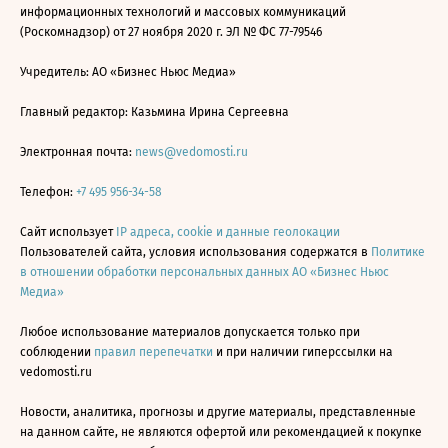
информационных технологий и массовых коммуникаций
(Роскомнадзор) от 27 ноября 2020 г. ЭЛ № ФС 77-79546
Учредитель: АО «Бизнес Ньюс Медиа»
Главный редактор: Казьмина Ирина Сергеевна
Электронная почта:
news@vedomosti.ru
Телефон:
+7 495 956-34-58
Сайт использует
IP адреса, cookie и данные геолокации
Пользователей сайта, условия использования содержатся в
Политике
в отношении обработки персональных данных АО «Бизнес Ньюс
Медиа»
Любое использование материалов допускается только при
соблюдении
правил перепечатки
и при наличии гиперссылки на
vedomosti.ru
Новости, аналитика, прогнозы и другие материалы, представленные
на данном сайте, не являются офертой или рекомендацией к покупке