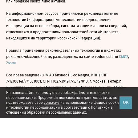
или продаже каких-либо активов.
На информационном ресурсе применяются рекомендательные
технологии (информационные технологии предоставления
информации на основе сбора, систематизации и анализа сведений,
относящихся к предпочтениям пользователей сети «Интернет»,
находящихся на территории Российской Федерации).
Правила применения рекомендательных технологий в виджетах
рекламно-обменной сети, размещенных на сайте vedomosti.ru:
СМИ2
,
24smi
Все права защищены © АО Бизнес Ньюс Медиа, ИНН/КПП
7712108141/771501001, ОГРН 1027739124775, 127018, г. Москва, вн.тер.г.
муниципальный округ Марьина Роща, ул. Полковая, д. 3, стр. 1 1999—
На нашем сайте используются cookie-файлы и технологии
2026
персонализации. Продолжая пользоваться данным сайтом, вы
ОК
подтверждаете свое
согласие
на использование файлов cookie
и технологий персонализации в соответствии с
Политикой в
отношении обработки персональных данных.