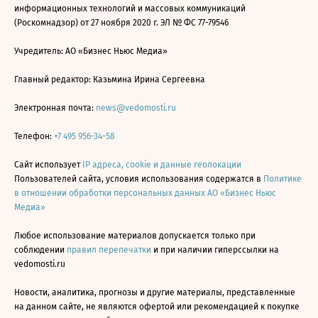
информационных технологий и массовых коммуникаций
(Роскомнадзор) от 27 ноября 2020 г. ЭЛ № ФС 77-79546
Учредитель: АО «Бизнес Ньюс Медиа»
Главный редактор: Казьмина Ирина Сергеевна
Электронная почта:
news@vedomosti.ru
Телефон:
+7 495 956-34-58
Сайт использует
IP адреса, cookie и данные геолокации
Пользователей сайта, условия использования содержатся в
Политике
в отношении обработки персональных данных АО «Бизнес Ньюс
Медиа»
Любое использование материалов допускается только при
соблюдении
правил перепечатки
и при наличии гиперссылки на
vedomosti.ru
Новости, аналитика, прогнозы и другие материалы, представленные
на данном сайте, не являются офертой или рекомендацией к покупке