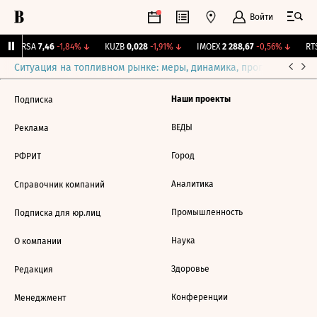
Войти
ARSA
7,46
-1,84%
↓
KUZB
0,028
-1,91%
↓
IMOEX
2 288,67
-0,56%
↓
RTS
Ситуация на топливном рынке: меры, динамика, прогнозы
Выб
Наши проекты
Подписка
ВЕДЫ
Реклама
Город
РФРИТ
Аналитика
Справочник компаний
Промышленность
Подписка для юр.лиц
Наука
О компании
Здоровье
Редакция
Конференции
Менеджмент