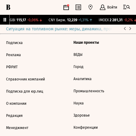
Войти
RGBI
115,17
-0,06%
↓
CNY Бирж.
12,239
+1,31%
↑
IMOEX
2 281,31
-0,2%
↓
Ситуация на топливном рынке: меры, динамика, прогнозы
Выб
Наши проекты
Подписка
ВЕДЫ
Реклама
Город
РФРИТ
Аналитика
Справочник компаний
Промышленность
Подписка для юр.лиц
Наука
О компании
Здоровье
Редакция
Конференции
Менеджмент