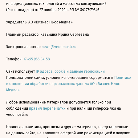
информационных технологий и массовых коммуникаций
(Роскомнадзор) от 27 ноября 2020 г. ЭЛ № ФС 77-79546
Учредитель: АО «Бизнес Ньюс Медиа»
Главный редактор: Казьмина Ирина Сергеевна
Электронная почта:
news@vedomosti.ru
Телефон:
+7 495 956-34-58
Сайт использует
IP адреса, cookie и данные геолокации
Пользователей сайта, условия использования содержатся в
Политике
в отношении обработки персональных данных АО «Бизнес Ньюс
Медиа»
Любое использование материалов допускается только при
соблюдении
правил перепечатки
и при наличии гиперссылки на
vedomosti.ru
Новости, аналитика, прогнозы и другие материалы, представленные
на данном сайте, не являются офертой или рекомендацией к покупке