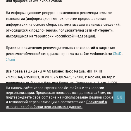
или продаже каких-либо активов.
На информационном ресурсе применяются рекомендательные
технологии (информационные технологии предоставления
информации на основе сбора, систематизации и анализа сведений,
относящихся к предпочтениям пользователей сети «Интернет»,
находящихся на территории Российской Федерации).
Правила применения рекомендательных технологий в виджетах
рекламно-обменной сети, размещенных на сайте vedomosti.ru:
СМИ2
,
24smi
Все права защищены © АО Бизнес Ньюс Медиа, ИНН/КПП
7712108141/771501001, ОГРН 1027739124775, 127018, г. Москва, вн.тер.г.
муниципальный округ Марьина Роща, ул. Полковая, д. 3, стр. 1 1999—
На нашем сайте используются cookie-файлы и технологии
2026
персонализации. Продолжая пользоваться данным сайтом, вы
ОК
подтверждаете свое
согласие
на использование файлов cookie
и технологий персонализации в соответствии с
Политикой в
отношении обработки персональных данных.