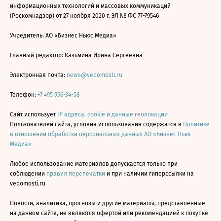
информационных технологий и массовых коммуникаций
(Роскомнадзор) от 27 ноября 2020 г. ЭЛ № ФС 77-79546
Учредитель: АО «Бизнес Ньюс Медиа»
Главный редактор: Казьмина Ирина Сергеевна
Электронная почта:
news@vedomosti.ru
Телефон:
+7 495 956-34-58
Сайт использует
IP адреса, cookie и данные геолокации
Пользователей сайта, условия использования содержатся в
Политике
в отношении обработки персональных данных АО «Бизнес Ньюс
Медиа»
Любое использование материалов допускается только при
соблюдении
правил перепечатки
и при наличии гиперссылки на
vedomosti.ru
Новости, аналитика, прогнозы и другие материалы, представленные
на данном сайте, не являются офертой или рекомендацией к покупке