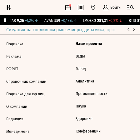
Войти
UTAR
9,26
+1,2%
↑
AVAN
559
+0,18%
↑
IMOEX
2 281,31
-0,2%
↓
RTSI
87
Ситуация на топливном рынке: меры, динамика, прогнозы
Выб
Наши проекты
Подписка
ВЕДЫ
Реклама
Город
РФРИТ
Аналитика
Справочник компаний
Промышленность
Подписка для юр.лиц
Наука
О компании
Здоровье
Редакция
Конференции
Менеджмент