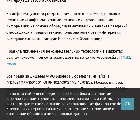
или продаже каких-либо активов.
На информационном ресурсе применяются рекомендательные
технологии (информационные технологии предоставления
информации на основе сбора, систематизации и анализа сведений,
относящихся к предпочтениям пользователей сети «Интернет»,
находящихся на территории Российской Федерации).
Правила применения рекомендательных технологий в виджетах
рекламно-обменной сети, размещенных на сайте vedomosti.ru:
СМИ2
,
24smi
Все права защищены © АО Бизнес Ньюс Медиа, ИНН/КПП
7712108141/771501001, ОГРН 1027739124775, 127018, г. Москва, вн.тер.г.
муниципальный округ Марьина Роща, ул. Полковая, д. 3, стр. 1 1999—
На нашем сайте используются cookie-файлы и технологии
2026
персонализации. Продолжая пользоваться данным сайтом, вы
ОК
подтверждаете свое
согласие
на использование файлов cookie
и технологий персонализации в соответствии с
Политикой в
отношении обработки персональных данных.