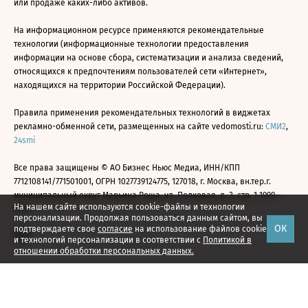
или продаже каких-либо активов.
На информационном ресурсе применяются рекомендательные
технологии (информационные технологии предоставления
информации на основе сбора, систематизации и анализа сведений,
относящихся к предпочтениям пользователей сети «Интернет»,
находящихся на территории Российской Федерации).
Правила применения рекомендательных технологий в виджетах
рекламно-обменной сети, размещенных на сайте vedomosti.ru:
СМИ2
,
24smi
Все права защищены © АО Бизнес Ньюс Медиа, ИНН/КПП
7712108141/771501001, ОГРН 1027739124775, 127018, г. Москва, вн.тер.г.
муниципальный округ Марьина Роща, ул. Полковая, д. 3, стр. 1 1999—
На нашем сайте используются cookie-файлы и технологии
2026
персонализации. Продолжая пользоваться данным сайтом, вы
ОК
подтверждаете свое
согласие
на использование файлов cookie
и технологий персонализации в соответствии с
Политикой в
отношении обработки персональных данных.