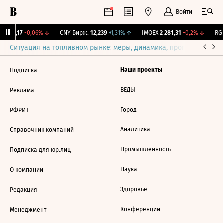
Войти
I
115,17
-0,06%
↓
CNY Бирж.
12,239
+1,31%
↑
IMOEX
2 281,31
-0,2%
↓
RGB
Ситуация на топливном рынке: меры, динамика, прогнозы
Выб
Наши проекты
Подписка
ВЕДЫ
Реклама
Город
РФРИТ
Аналитика
Справочник компаний
Промышленность
Подписка для юр.лиц
Наука
О компании
Здоровье
Редакция
Конференции
Менеджмент