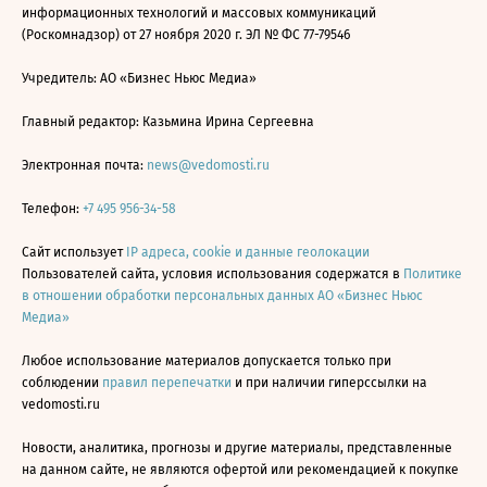
информационных технологий и массовых коммуникаций
(Роскомнадзор) от 27 ноября 2020 г. ЭЛ № ФС 77-79546
Учредитель: АО «Бизнес Ньюс Медиа»
Главный редактор: Казьмина Ирина Сергеевна
Электронная почта:
news@vedomosti.ru
Телефон:
+7 495 956-34-58
Сайт использует
IP адреса, cookie и данные геолокации
Пользователей сайта, условия использования содержатся в
Политике
в отношении обработки персональных данных АО «Бизнес Ньюс
Медиа»
Любое использование материалов допускается только при
соблюдении
правил перепечатки
и при наличии гиперссылки на
vedomosti.ru
Новости, аналитика, прогнозы и другие материалы, представленные
на данном сайте, не являются офертой или рекомендацией к покупке