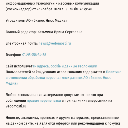
информационных технологий и массовых коммуникаций
(Роскомнадзор) от 27 ноября 2020 г. ЭЛ № ФС 77-79546
Учредитель: АО «Бизнес Ньюс Медиа»
Главный редактор: Казьмина Ирина Сергеевна
Электронная почта:
news@vedomosti.ru
Телефон:
+7 495 956-34-58
Сайт использует
IP адреса, cookie и данные геолокации
Пользователей сайта, условия использования содержатся в
Политике
в отношении обработки персональных данных АО «Бизнес Ньюс
Медиа»
Любое использование материалов допускается только при
соблюдении
правил перепечатки
и при наличии гиперссылки на
vedomosti.ru
Новости, аналитика, прогнозы и другие материалы, представленные
на данном сайте, не являются офертой или рекомендацией к покупке