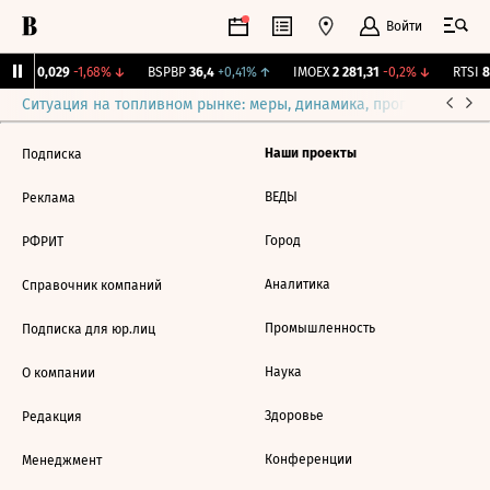
Войти
KUZB
0,029
-1,68%
↓
BSPBP
36,4
+0,41%
↑
IMOEX
2 281,31
-0,2%
↓
RTSI
87
Ситуация на топливном рынке: меры, динамика, прогнозы
Выб
Наши проекты
Подписка
ВЕДЫ
Реклама
Город
РФРИТ
Аналитика
Справочник компаний
Промышленность
Подписка для юр.лиц
Наука
О компании
Здоровье
Редакция
Конференции
Менеджмент