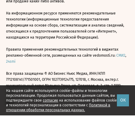
или продаже каких-либо активов.
На информационном ресурсе применяются рекомендательные
технологии (информационные технологии предоставления
информации на основе сбора, систематизации и анализа сведений,
относящихся к предпочтениям пользователей сети «Интернет»,
находящихся на территории Российской Федерации).
Правила применения рекомендательных технологий в виджетах
рекламно-обменной сети, размещенных на сайте vedomosti.ru:
СМИ2
,
24smi
Все права защищены © АО Бизнес Ньюс Медиа, ИНН/КПП
7712108141/771501001, ОГРН 1027739124775, 127018, г. Москва, вн.тер.г.
муниципальный округ Марьина Роща, ул. Полковая, д. 3, стр. 1 1999—
На нашем сайте используются cookie-файлы и технологии
2026
персонализации. Продолжая пользоваться данным сайтом, вы
ОК
подтверждаете свое
согласие
на использование файлов cookie
и технологий персонализации в соответствии с
Политикой в
отношении обработки персональных данных.