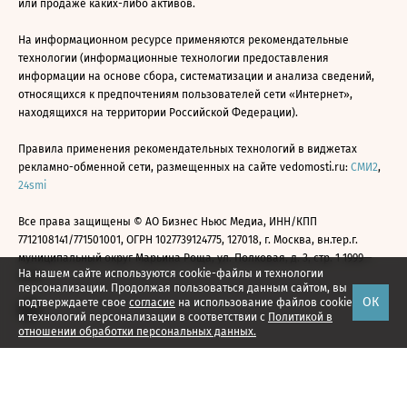
или продаже каких-либо активов.
На информационном ресурсе применяются рекомендательные
технологии (информационные технологии предоставления
информации на основе сбора, систематизации и анализа сведений,
относящихся к предпочтениям пользователей сети «Интернет»,
находящихся на территории Российской Федерации).
Правила применения рекомендательных технологий в виджетах
рекламно-обменной сети, размещенных на сайте vedomosti.ru:
СМИ2
,
24smi
Все права защищены © АО Бизнес Ньюс Медиа, ИНН/КПП
7712108141/771501001, ОГРН 1027739124775, 127018, г. Москва, вн.тер.г.
муниципальный округ Марьина Роща, ул. Полковая, д. 3, стр. 1 1999—
На нашем сайте используются cookie-файлы и технологии
2026
персонализации. Продолжая пользоваться данным сайтом, вы
ОК
подтверждаете свое
согласие
на использование файлов cookie
и технологий персонализации в соответствии с
Политикой в
отношении обработки персональных данных.