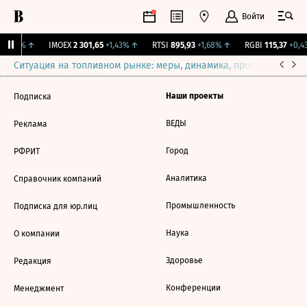
Войти
+0,33%
↑
IMOEX
2 301,65
+1,43%
↑
RTSI
895,93
+1,68%
↑
RGBI
115,37
+0,4
Ситуация на топливном рынке: меры, динамика, прогнозы
Выб
Наши проекты
Подписка
ВЕДЫ
Реклама
Город
РФРИТ
Аналитика
Справочник компаний
Промышленность
Подписка для юр.лиц
Наука
О компании
Здоровье
Редакция
Конференции
Менеджмент