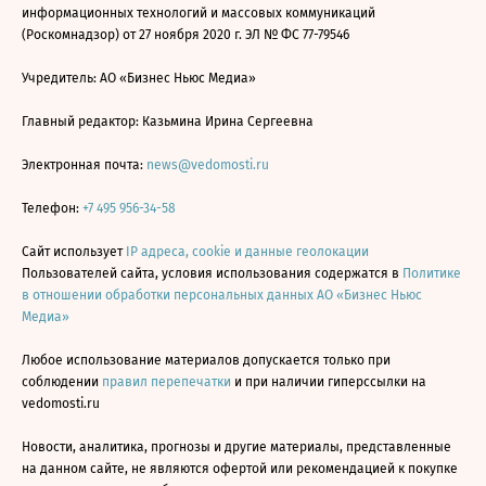
информационных технологий и массовых коммуникаций
(Роскомнадзор) от 27 ноября 2020 г. ЭЛ № ФС 77-79546
Учредитель: АО «Бизнес Ньюс Медиа»
Главный редактор: Казьмина Ирина Сергеевна
Электронная почта:
news@vedomosti.ru
Телефон:
+7 495 956-34-58
Сайт использует
IP адреса, cookie и данные геолокации
Пользователей сайта, условия использования содержатся в
Политике
в отношении обработки персональных данных АО «Бизнес Ньюс
Медиа»
Любое использование материалов допускается только при
соблюдении
правил перепечатки
и при наличии гиперссылки на
vedomosti.ru
Новости, аналитика, прогнозы и другие материалы, представленные
на данном сайте, не являются офертой или рекомендацией к покупке