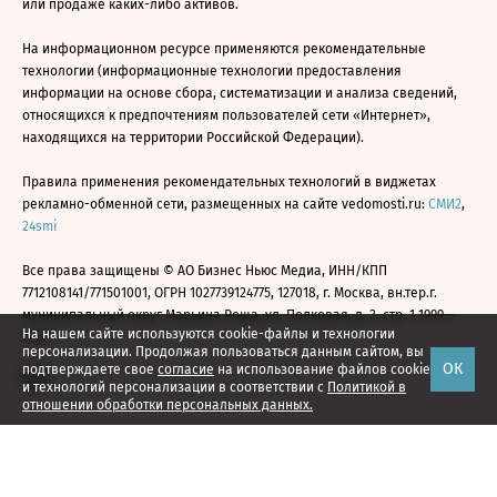
или продаже каких-либо активов.
На информационном ресурсе применяются рекомендательные
технологии (информационные технологии предоставления
информации на основе сбора, систематизации и анализа сведений,
относящихся к предпочтениям пользователей сети «Интернет»,
находящихся на территории Российской Федерации).
Правила применения рекомендательных технологий в виджетах
рекламно-обменной сети, размещенных на сайте vedomosti.ru:
СМИ2
,
24smi
Все права защищены © АО Бизнес Ньюс Медиа, ИНН/КПП
7712108141/771501001, ОГРН 1027739124775, 127018, г. Москва, вн.тер.г.
муниципальный округ Марьина Роща, ул. Полковая, д. 3, стр. 1 1999—
На нашем сайте используются cookie-файлы и технологии
2026
персонализации. Продолжая пользоваться данным сайтом, вы
ОК
подтверждаете свое
согласие
на использование файлов cookie
и технологий персонализации в соответствии с
Политикой в
отношении обработки персональных данных.