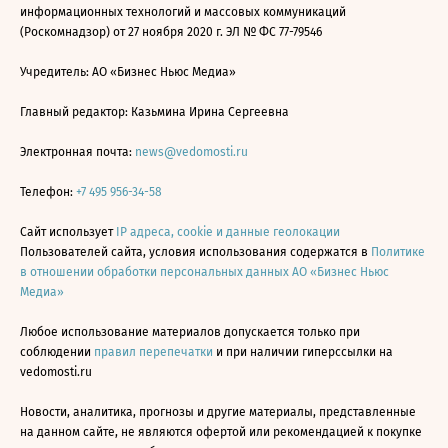
информационных технологий и массовых коммуникаций
(Роскомнадзор) от 27 ноября 2020 г. ЭЛ № ФС 77-79546
Учредитель: АО «Бизнес Ньюс Медиа»
Главный редактор: Казьмина Ирина Сергеевна
Электронная почта:
news@vedomosti.ru
Телефон:
+7 495 956-34-58
Сайт использует
IP адреса, cookie и данные геолокации
Пользователей сайта, условия использования содержатся в
Политике
в отношении обработки персональных данных АО «Бизнес Ньюс
Медиа»
Любое использование материалов допускается только при
соблюдении
правил перепечатки
и при наличии гиперссылки на
vedomosti.ru
Новости, аналитика, прогнозы и другие материалы, представленные
на данном сайте, не являются офертой или рекомендацией к покупке