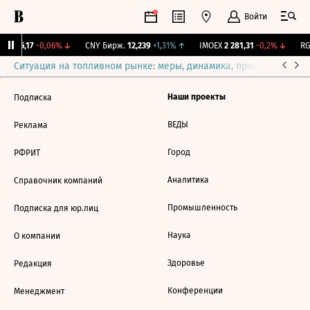
Войти
BI
115,17
-0,06%
↓
CNY Бирж.
12,239
+1,31%
↑
IMOEX
2 281,31
-0,2%
↓
RG
Ситуация на топливном рынке: меры, динамика, прогнозы
Выб
Наши проекты
Подписка
ВЕДЫ
Реклама
Город
РФРИТ
Аналитика
Справочник компаний
Промышленность
Подписка для юр.лиц
Наука
О компании
Здоровье
Редакция
Конференции
Менеджмент