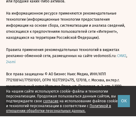
или продаже каких-либо активов.
На информационном ресурсе применяются рекомендательные
технологии (информационные технологии предоставления
информации на основе сбора, систематизации и анализа сведений,
относящихся к предпочтениям пользователей сети «Интернет»,
находящихся на территории Российской Федерации).
Правила применения рекомендательных технологий в виджетах
рекламно-обменной сети, размещенных на сайте vedomosti.ru:
СМИ2
,
24smi
Все права защищены © АО Бизнес Ньюс Медиа, ИНН/КПП
7712108141/771501001, ОГРН 1027739124775, 127018, г. Москва, вн.тер.г.
муниципальный округ Марьина Роща, ул. Полковая, д. 3, стр. 1 1999—
На нашем сайте используются cookie-файлы и технологии
2026
персонализации. Продолжая пользоваться данным сайтом, вы
ОК
подтверждаете свое
согласие
на использование файлов cookie
и технологий персонализации в соответствии с
Политикой в
отношении обработки персональных данных.