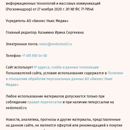
информационных технологий и массовых коммуникаций
(Роскомнадзор) от 27 ноября 2020 г. ЭЛ № ФС 77-79546
Учредитель: АО «Бизнес Ньюс Медиа»
Главный редактор: Казьмина Ирина Сергеевна
Электронная почта:
news@vedomosti.ru
Телефон:
+7 495 956-34-58
Сайт использует
IP адреса, cookie и данные геолокации
Пользователей сайта, условия использования содержатся в
Политике
в отношении обработки персональных данных АО «Бизнес Ньюс
Медиа»
Любое использование материалов допускается только при
соблюдении
правил перепечатки
и при наличии гиперссылки на
vedomosti.ru
Новости, аналитика, прогнозы и другие материалы, представленные
на данном сайте, не являются офертой или рекомендацией к покупке