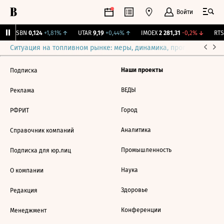
Войти
USBN
0,124
+1,81%
↑
UTAR
9,19
+0,44%
↑
IMOEX
2 281,31
-0,2%
↓
RTSI
Ситуация на топливном рынке: меры, динамика, прогнозы
Выб
Наши проекты
Подписка
ВЕДЫ
Реклама
Город
РФРИТ
Аналитика
Справочник компаний
Промышленность
Подписка для юр.лиц
Наука
О компании
Здоровье
Редакция
Конференции
Менеджмент