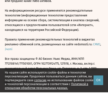
или продаже каких-либо активов.
На информационном ресурсе применяются рекомендательные
технологии (информационные технологии предоставления
информации на основе сбора, систематизации и анализа сведений,
относящихся к предпочтениям пользователей сети «Интернет»,
находящихся на территории Российской Федерации).
Правила применения рекомендательных технологий в виджетах
рекламно-обменной сети, размещенных на сайте vedomosti.ru:
СМИ2
,
24smi
Все права защищены © АО Бизнес Ньюс Медиа, ИНН/КПП
7712108141/771501001, ОГРН 1027739124775, 127018, г. Москва, вн.тер.г.
муниципальный округ Марьина Роща, ул. Полковая, д. 3, стр. 1 1999—
На нашем сайте используются cookie-файлы и технологии
2026
персонализации. Продолжая пользоваться данным сайтом, вы
ОК
подтверждаете свое
согласие
на использование файлов cookie
и технологий персонализации в соответствии с
Политикой в
отношении обработки персональных данных.