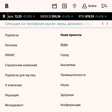
Войти
NY Бирж.
12,25
+0,09%
↑
IMOEX
2 290,56
+0,41%
↑
RTSI
878,19
+0,41%
↑
Ситуация на топливном рынке: меры, динамика, прогнозы
Выб
Наши проекты
Подписка
ВЕДЫ
Реклама
Город
РФРИТ
Аналитика
Справочник компаний
Промышленность
Подписка для юр.лиц
Наука
О компании
Здоровье
Редакция
Конференции
Менеджмент