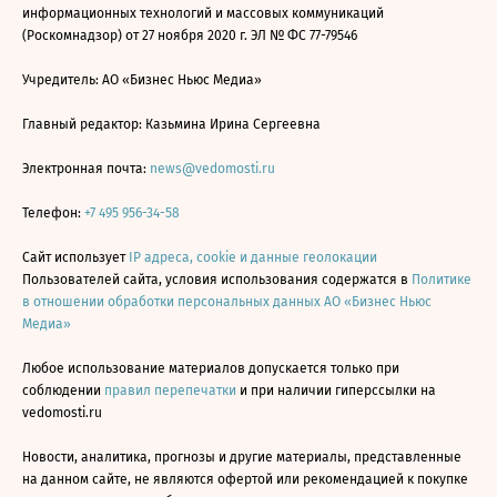
информационных технологий и массовых коммуникаций
(Роскомнадзор) от 27 ноября 2020 г. ЭЛ № ФС 77-79546
Учредитель: АО «Бизнес Ньюс Медиа»
Главный редактор: Казьмина Ирина Сергеевна
Электронная почта:
news@vedomosti.ru
Телефон:
+7 495 956-34-58
Сайт использует
IP адреса, cookie и данные геолокации
Пользователей сайта, условия использования содержатся в
Политике
в отношении обработки персональных данных АО «Бизнес Ньюс
Медиа»
Любое использование материалов допускается только при
соблюдении
правил перепечатки
и при наличии гиперссылки на
vedomosti.ru
Новости, аналитика, прогнозы и другие материалы, представленные
на данном сайте, не являются офертой или рекомендацией к покупке