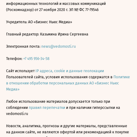
информационных технологий и массовых коммуникаций
(Роскомнадзор) от 27 ноября 2020 г. ЭЛ № ФС 77-79546
Учредитель: АО «Бизнес Ньюс Медиа»
Главный редактор: Казьмина Ирина Сергеевна
Электронная почта:
news@vedomosti.ru
Телефон:
+7 495 956-34-58
Сайт использует
IP адреса, cookie и данные геолокации
Пользователей сайта, условия использования содержатся в
Политике
в отношении обработки персональных данных АО «Бизнес Ньюс
Медиа»
Любое использование материалов допускается только при
соблюдении
правил перепечатки
и при наличии гиперссылки на
vedomosti.ru
Новости, аналитика, прогнозы и другие материалы, представленные
на данном сайте, не являются офертой или рекомендацией к покупке