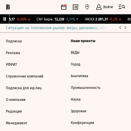
Войти
BI
115,17
-0,06%
↓
CNY Бирж.
12,239
+1,31%
↑
IMOEX
2 281,31
-0,2%
↓
RG
Ситуация на топливном рынке: меры, динамика, прогнозы
Выб
Наши проекты
Подписка
ВЕДЫ
Реклама
Город
РФРИТ
Аналитика
Справочник компаний
Промышленность
Подписка для юр.лиц
Наука
О компании
Здоровье
Редакция
Конференции
Менеджмент