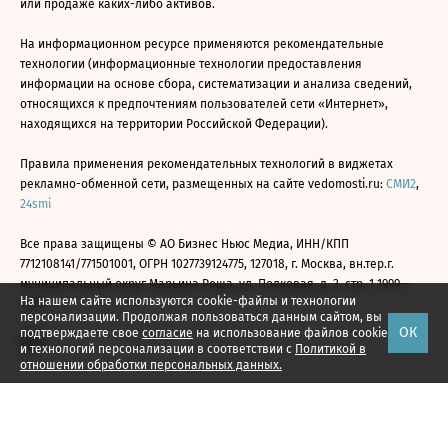
или продаже каких-либо активов.
На информационном ресурсе применяются рекомендательные
технологии (информационные технологии предоставления
информации на основе сбора, систематизации и анализа сведений,
относящихся к предпочтениям пользователей сети «Интернет»,
находящихся на территории Российской Федерации).
Правила применения рекомендательных технологий в виджетах
рекламно-обменной сети, размещенных на сайте vedomosti.ru:
СМИ2
,
24smi
Все права защищены © АО Бизнес Ньюс Медиа, ИНН/КПП
7712108141/771501001, ОГРН 1027739124775, 127018, г. Москва, вн.тер.г.
муниципальный округ Марьина Роща, ул. Полковая, д. 3, стр. 1 1999—
На нашем сайте используются cookie-файлы и технологии
2026
персонализации. Продолжая пользоваться данным сайтом, вы
ОК
подтверждаете свое
согласие
на использование файлов cookie
и технологий персонализации в соответствии с
Политикой в
отношении обработки персональных данных.