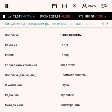
Войти
Y Бирж.
12,081
+0,76%
↑
IMOEX
2 285,88
-0,69%
↓
RTSI
884,56
-1,27%
↓
R
Ситуация на топливном рынке: меры, динамика, прогнозы
Выб
Наши проекты
Подписка
ВЕДЫ
Реклама
Город
РФРИТ
Аналитика
Справочник компаний
Промышленность
Подписка для юр.лиц
Наука
О компании
Здоровье
Редакция
Конференции
Менеджмент