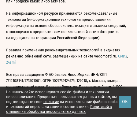
или продаже каких-либо активов.
На информационном ресурсе применяются рекомендательные
технологии (информационные технологии предоставления
информации на основе сбора, систематизации и анализа сведений,
относящихся к предпочтениям пользователей сети «Интернет»,
находящихся на территории Российской Федерации).
Правила применения рекомендательных технологий в виджетах
рекламно-обменной сети, размещенных на сайте vedomosti.ru:
СМИ2
,
24smi
Все права защищены © АО Бизнес Ньюс Медиа, ИНН/КПП
7712108141/771501001, ОГРН 1027739124775, 127018, г. Москва, вн.тер.г.
муниципальный округ Марьина Роща, ул. Полковая, д. 3, стр. 1 1999—
На нашем сайте используются cookie-файлы и технологии
2026
персонализации. Продолжая пользоваться данным сайтом, вы
ОК
подтверждаете свое
согласие
на использование файлов cookie
и технологий персонализации в соответствии с
Политикой в
отношении обработки персональных данных.