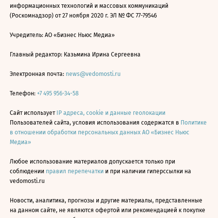
информационных технологий и массовых коммуникаций
(Роскомнадзор) от 27 ноября 2020 г. ЭЛ № ФС 77-79546
Учредитель: АО «Бизнес Ньюс Медиа»
Главный редактор: Казьмина Ирина Сергеевна
Электронная почта:
news@vedomosti.ru
Телефон:
+7 495 956-34-58
Сайт использует
IP адреса, cookie и данные геолокации
Пользователей сайта, условия использования содержатся в
Политике
в отношении обработки персональных данных АО «Бизнес Ньюс
Медиа»
Любое использование материалов допускается только при
соблюдении
правил перепечатки
и при наличии гиперссылки на
vedomosti.ru
Новости, аналитика, прогнозы и другие материалы, представленные
на данном сайте, не являются офертой или рекомендацией к покупке