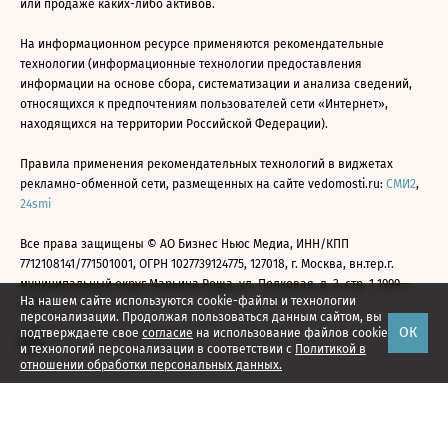
или продаже каких-либо активов.
На информационном ресурсе применяются рекомендательные
технологии (информационные технологии предоставления
информации на основе сбора, систематизации и анализа сведений,
относящихся к предпочтениям пользователей сети «Интернет»,
находящихся на территории Российской Федерации).
Правила применения рекомендательных технологий в виджетах
рекламно-обменной сети, размещенных на сайте vedomosti.ru:
СМИ2
,
24smi
Все права защищены © АО Бизнес Ньюс Медиа, ИНН/КПП
7712108141/771501001, ОГРН 1027739124775, 127018, г. Москва, вн.тер.г.
муниципальный округ Марьина Роща, ул. Полковая, д. 3, стр. 1 1999—
На нашем сайте используются cookie-файлы и технологии
2026
персонализации. Продолжая пользоваться данным сайтом, вы
ОК
подтверждаете свое
согласие
на использование файлов cookie
и технологий персонализации в соответствии с
Политикой в
отношении обработки персональных данных.