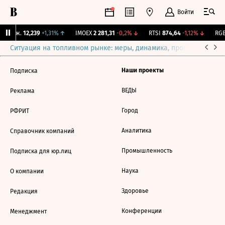
Войти
 Бирж.
12,239
+1,31%
↑
IMOEX
2 281,31
-0,2%
↓
RTSI
874,64
-1,12%
↓
RGB
Ситуация на топливном рынке: меры, динамика, прогнозы
Выб
Наши проекты
Подписка
ВЕДЫ
Реклама
Город
РФРИТ
Аналитика
Справочник компаний
Промышленность
Подписка для юр.лиц
Наука
О компании
Здоровье
Редакция
Конференции
Менеджмент