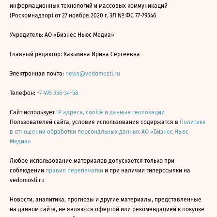
информационных технологий и массовых коммуникаций
(Роскомнадзор) от 27 ноября 2020 г. ЭЛ № ФС 77-79546
Учредитель: АО «Бизнес Ньюс Медиа»
Главный редактор: Казьмина Ирина Сергеевна
Электронная почта:
news@vedomosti.ru
Телефон:
+7 495 956-34-58
Сайт использует
IP адреса, cookie и данные геолокации
Пользователей сайта, условия использования содержатся в
Политике
в отношении обработки персональных данных АО «Бизнес Ньюс
Медиа»
Любое использование материалов допускается только при
соблюдении
правил перепечатки
и при наличии гиперссылки на
vedomosti.ru
Новости, аналитика, прогнозы и другие материалы, представленные
на данном сайте, не являются офертой или рекомендацией к покупке