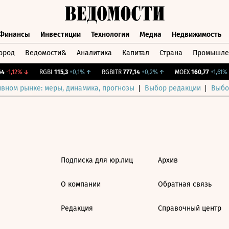
Финансы
Инвестиции
Технологии
Медиа
Недвижимость
ород
Ведомости&
Аналитика
Капитал
Страна
Промышле
а
Финансы
Инвестиции
Технологии
Медиа
Недвижимос
-1,12%
↓
RGBI
115,3
+0,1%
↑
RGBITR
777,14
+0,2%
↑
MOEX
160,77
+1,61%
ивном рынке: меры, динамика, прогнозы
Выбор редакции
Выбо
Подписка для юр.лиц
Архив
О компании
Обратная связь
Редакция
Справочный центр