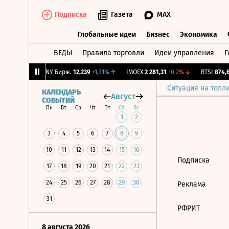
Подписка
Газета
MAX
Глобальные идеи
Бизнес
Экономика
ВЕДЫ
Правила торговли
Идеи управления
Г
Глобальные идеи
Бизнес
Экономик
7
+1,61%
↑
CNY Бирж.
12,239
+1,31%
↑
IMOEX
2 281,31
-0,2%
↓
RTSI
874,64
Ситуация на топл
КАЛЕНДАРЬ
Август
СОБЫТИЙ
Пн
Вт
Ср
Чт
Пт
Сб
Вс
1
2
3
4
5
6
7
8
9
10
11
12
13
14
15
16
Подписка
17
18
19
20
21
22
23
24
25
26
27
28
29
30
Реклама
31
РФРИТ
8 августа 2026