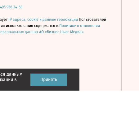
 495 956-34-58
ьзует
IP адреса, cookie и данные геолокации
Пользователей
овия использования содержатся в
Политике в отношении
персональных данных АО «Бизнес Ньюс Медиа»
ься данным
Принять
изации в