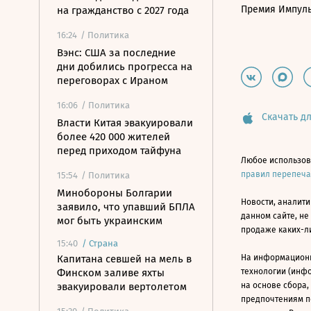
Премия Импул
на гражданство с 2027 года
16:24
/ Политика
Вэнс: США за последние
дни добились прогресса на
переговорах с Ираном
16:06
/ Политика
Скачать дл
Власти Китая эвакуировали
более 420 000 жителей
перед приходом тайфуна
Любое использов
правил перепеч
15:54
/ Политика
Минобороны Болгарии
Новости, аналити
заявило, что упавший БПЛА
данном сайте, не
мог быть украинским
продаже каких-л
15:40
/
Страна
Капитана севшей на мель в
На информацион
Финском заливе яхты
технологии (инф
эвакуировали вертолетом
на основе сбора,
предпочтениям п