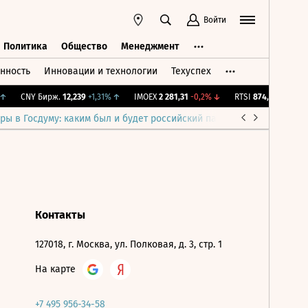
Войти
Политика
Общество
Менеджмент
нность
Инновации и технологии
Техуспех
ть
Политика
Общество
Менеджмент
↑
CNY Бирж.
12,239
+1,31%
↑
IMOEX
2 281,31
-0,2%
↓
RTSI
874,64
-1,12%
↓
ры в Госдуму: каким был и будет российский парламент
Война н
Контакты
127018, г. Москва, ул. Полковая, д. 3, стр. 1
На карте
+7 495 956-34-58