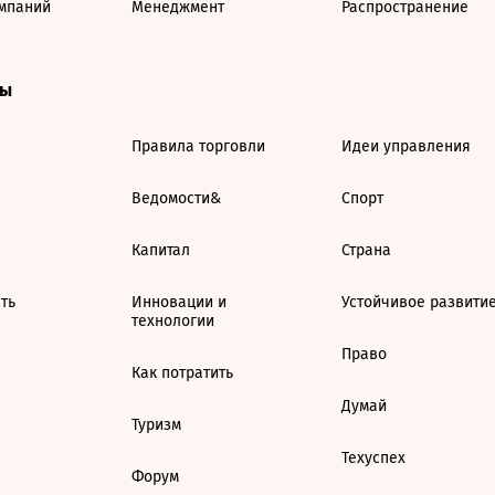
мпаний
Менеджмент
Распространение
ты
Правила торговли
Идеи управления
Ведомости&
Спорт
Капитал
Страна
ть
Инновации и
Устойчивое развити
технологии
Право
Как потратить
Думай
Туризм
Техуспех
Форум