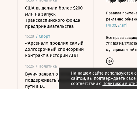
15:30
/ Политика
территории Росс
США выделили более $200
Правила примене
млн на запуск
рекламно-обменно
Транскаспийского фонда
INFOX
,
24smi
предпринимательства
15:28
/
Спорт
Все права защищ
«Арсенал» продлил самый
7712108141/7715010
долгосрочный спонсоркий
муниципальный окр
контракт в истории АПЛ
15:26
/ Политика
На нашем сайте используются c
Вучич заявил о готовности
сайтом, вы подтверждаете свое
поддерживать Украину на
соответствии с
Политикой в отн
пути в ЕС
15:07
/ Политика
Пашинян и Трамп назвали
саммит в Вашингтоне
шагом к миру для Еревана
и Баку
14:53
/ Политика