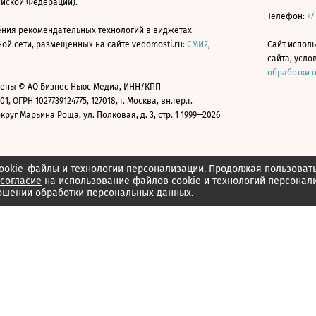
ийской Федерации).
Телефон:
+7
ния рекомендательных технологий в виджетах
й сети, размещенных на сайте vedomosti.ru:
СМИ2
,
Сайт испол
сайта, усл
обработки 
ены © АО Бизнес Ньюс Медиа, ИНН/КПП
01, ОГРН 1027739124775, 127018, г. Москва, вн.тер.г.
уг Марьина Роща, ул. Полковая, д. 3, стр. 1 1999—2026
ookie-файлы и технологии персонализации. Продолжая пользоват
согласие
на использование файлов cookie и технологий персонал
ошении обработки персональных данных.