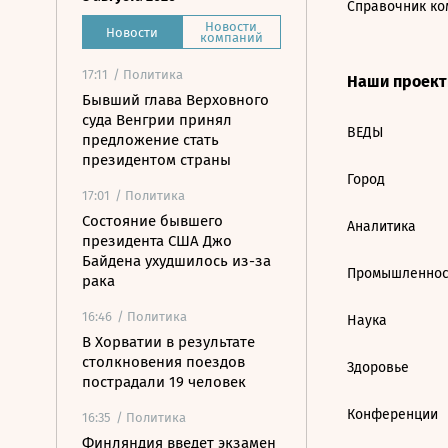
Справочник ко
Новости
Новости
компаний
17:11
/ Политика
Наши проек
Бывший глава Верховного
суда Венгрии принял
ВЕДЫ
предложение стать
президентом страны
Город
17:01
/ Политика
Состояние бывшего
Аналитика
президента США Джо
Байдена ухудшилось из-за
Промышленнос
рака
16:46
/ Политика
Наука
В Хорватии в результате
столкновения поездов
Здоровье
пострадали 19 человек
Конференции
16:35
/ Политика
Финляндия введет экзамен