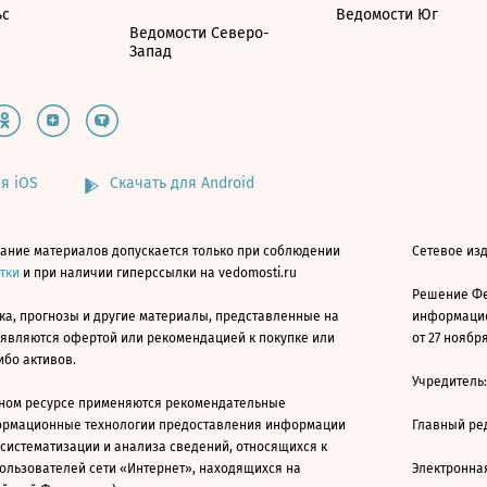
ьс
Ведомости Юг
Ведомости Северо-
Запад
я iOS
Скачать для Android
ание материалов допускается только при соблюдении
Сетевое изд
атки
и при наличии гиперссылки на vedomosti.ru
Решение Фе
ка, прогнозы и другие материалы, представленные на
информацио
 являются офертой или рекомендацией к покупке или
от 27 ноября
ибо активов.
Учредитель
ном ресурсе применяются рекомендательные
ормационные технологии предоставления информации
Главный ре
 систематизации и анализа сведений, относящихся к
ользователей сети «Интернет», находящихся на
Электронна