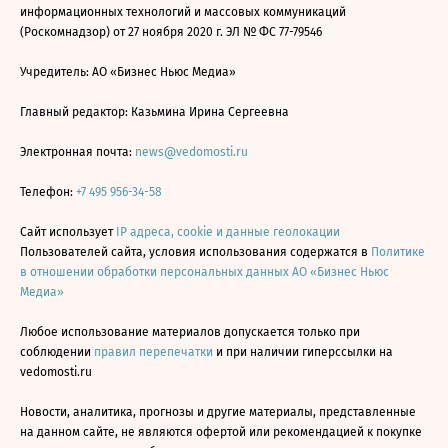
информационных технологий и массовых коммуникаций
(Роскомнадзор) от 27 ноября 2020 г. ЭЛ № ФС 77-79546
Учредитель: АО «Бизнес Ньюс Медиа»
Главный редактор: Казьмина Ирина Сергеевна
Электронная почта:
news@vedomosti.ru
Телефон:
+7 495 956-34-58
Сайт использует
IP адреса, cookie и данные геолокации
Пользователей сайта, условия использования содержатся в
Политике
в отношении обработки персональных данных АО «Бизнес Ньюс
Медиа»
Любое использование материалов допускается только при
соблюдении
правил перепечатки
и при наличии гиперссылки на
vedomosti.ru
Новости, аналитика, прогнозы и другие материалы, представленные
на данном сайте, не являются офертой или рекомендацией к покупке