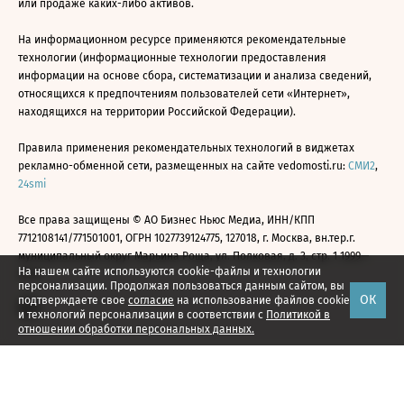
или продаже каких-либо активов.
На информационном ресурсе применяются рекомендательные
технологии (информационные технологии предоставления
информации на основе сбора, систематизации и анализа сведений,
относящихся к предпочтениям пользователей сети «Интернет»,
находящихся на территории Российской Федерации).
Правила применения рекомендательных технологий в виджетах
рекламно-обменной сети, размещенных на сайте vedomosti.ru:
СМИ2
,
24smi
Все права защищены © АО Бизнес Ньюс Медиа, ИНН/КПП
7712108141/771501001, ОГРН 1027739124775, 127018, г. Москва, вн.тер.г.
муниципальный округ Марьина Роща, ул. Полковая, д. 3, стр. 1 1999—
На нашем сайте используются cookie-файлы и технологии
2026
персонализации. Продолжая пользоваться данным сайтом, вы
ОК
подтверждаете свое
согласие
на использование файлов cookie
и технологий персонализации в соответствии с
Политикой в
отношении обработки персональных данных.