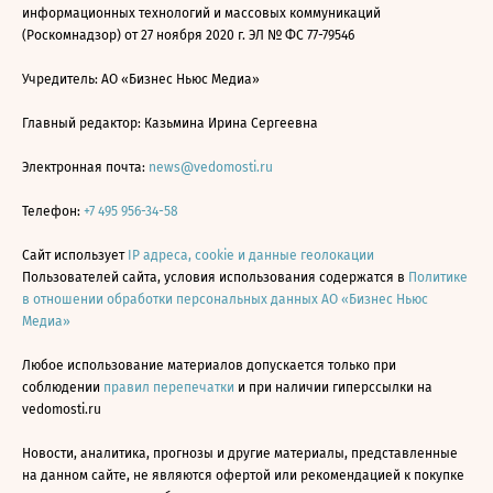
информационных технологий и массовых коммуникаций
(Роскомнадзор) от 27 ноября 2020 г. ЭЛ № ФС 77-79546
Учредитель: АО «Бизнес Ньюс Медиа»
Главный редактор: Казьмина Ирина Сергеевна
Электронная почта:
news@vedomosti.ru
Телефон:
+7 495 956-34-58
Сайт использует
IP адреса, cookie и данные геолокации
Пользователей сайта, условия использования содержатся в
Политике
в отношении обработки персональных данных АО «Бизнес Ньюс
Медиа»
Любое использование материалов допускается только при
соблюдении
правил перепечатки
и при наличии гиперссылки на
vedomosti.ru
Новости, аналитика, прогнозы и другие материалы, представленные
на данном сайте, не являются офертой или рекомендацией к покупке