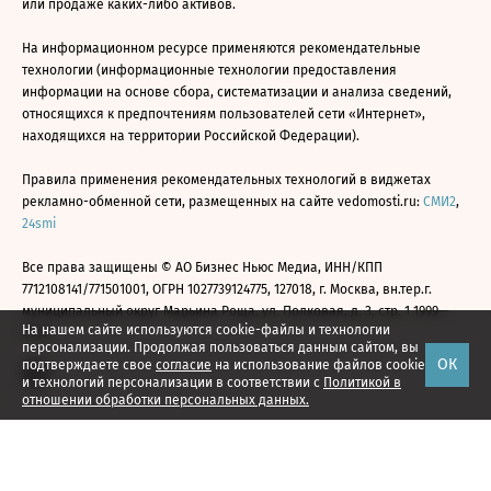
или продаже каких-либо активов.
На информационном ресурсе применяются рекомендательные
технологии (информационные технологии предоставления
информации на основе сбора, систематизации и анализа сведений,
относящихся к предпочтениям пользователей сети «Интернет»,
находящихся на территории Российской Федерации).
Правила применения рекомендательных технологий в виджетах
рекламно-обменной сети, размещенных на сайте vedomosti.ru:
СМИ2
,
24smi
Все права защищены © АО Бизнес Ньюс Медиа, ИНН/КПП
7712108141/771501001, ОГРН 1027739124775, 127018, г. Москва, вн.тер.г.
муниципальный округ Марьина Роща, ул. Полковая, д. 3, стр. 1 1999—
На нашем сайте используются cookie-файлы и технологии
2026
персонализации. Продолжая пользоваться данным сайтом, вы
ОК
подтверждаете свое
согласие
на использование файлов cookie
и технологий персонализации в соответствии с
Политикой в
отношении обработки персональных данных.