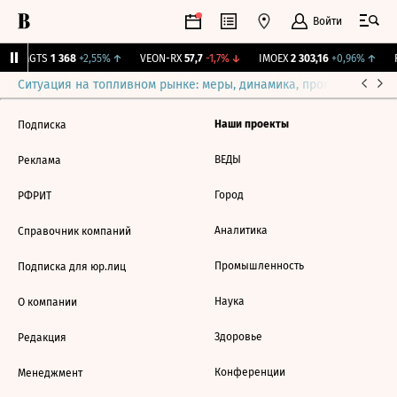
Войти
MGTS
1 368
+2,55%
↑
VEON-RX
57,7
-1,7%
↓
IMOEX
2 303,16
+0,96%
↑
R
Ситуация на топливном рынке: меры, динамика, прогнозы
Выб
Наши проекты
Подписка
ВЕДЫ
Реклама
Город
РФРИТ
Аналитика
Справочник компаний
Промышленность
Подписка для юр.лиц
Наука
О компании
Здоровье
Редакция
Конференции
Менеджмент