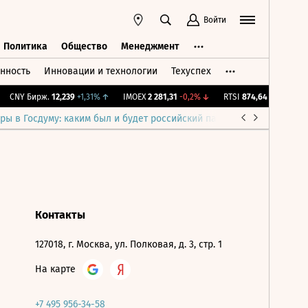
Войти
Политика
Общество
Менеджмент
нность
Инновации и технологии
Техуспех
ть
Политика
Общество
Менеджмент
CNY Бирж.
12,239
+1,31%
↑
IMOEX
2 281,31
-0,2%
↓
RTSI
874,64
-1,12%
↓
ры в Госдуму: каким был и будет российский парламент
Война н
Контакты
127018, г. Москва, ул. Полковая, д. 3, стр. 1
На карте
+7 495 956-34-58