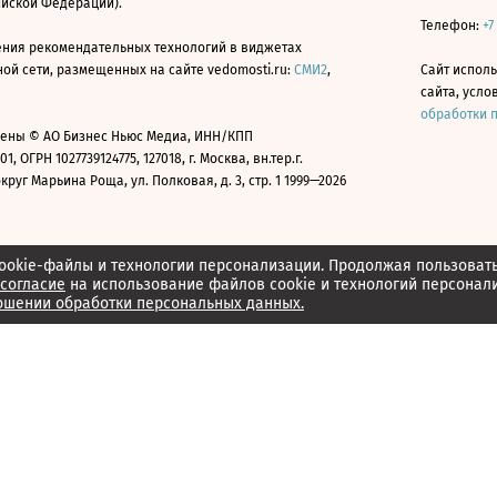
ийской Федерации).
Телефон:
+7
ния рекомендательных технологий в виджетах
й сети, размещенных на сайте vedomosti.ru:
СМИ2
,
Сайт испол
сайта, усл
обработки 
ены © АО Бизнес Ньюс Медиа, ИНН/КПП
01, ОГРН 1027739124775, 127018, г. Москва, вн.тер.г.
уг Марьина Роща, ул. Полковая, д. 3, стр. 1 1999—2026
ookie-файлы и технологии персонализации. Продолжая пользоват
согласие
на использование файлов cookie и технологий персонал
ошении обработки персональных данных.