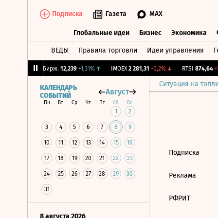
Подписка
Газета
MAX
Глобальные идеи
Бизнес
Экономика
ВЕДЫ
Правила торговли
Идеи управления
Г
Глобальные идеи
Бизнес
Экономик
,16%
↑
CNY Бирж.
12,239
+1,31%
↑
IMOEX
2 281,31
-0,2%
↓
RTSI
874,64
-1,
Ситуация на топл
КАЛЕНДАРЬ
Август
СОБЫТИЙ
Пн
Вт
Ср
Чт
Пт
Сб
Вс
1
2
3
4
5
6
7
8
9
10
11
12
13
14
15
16
Подписка
17
18
19
20
21
22
23
24
25
26
27
28
29
30
Реклама
31
РФРИТ
8 августа 2026