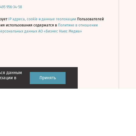
 495 956-34-58
ьзует
IP адреса, cookie и данные геолокации
Пользователей
овия использования содержатся в
Политике в отношении
персональных данных АО «Бизнес Ньюс Медиа»
ься данным
Принять
изации в