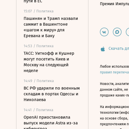
пути в ЕС
Премия Импул
15:07
/ Политика
Пашинян и Трамп назвали
саммит в Вашингтоне
«шагом к миру» для
Еревана и Баку
14:53
/ Политика
Скачать дл
ТАСС: Уиткофф и Кушнер
могут посетить Киев и
Москву на следующей
Любое использов
неделе
правил перепеч
14:49
/ Политика
Новости, аналити
ВС РФ ударили по военным
данном сайте, не
складам в портах Одессы и
продаже каких-л
Николаева
На информацион
14:41
/ Политика
технологии (инф
OpenAI приостановила
на основе сбора,
выпуск модели Astra из-за
предпочтениям п
киберугроз