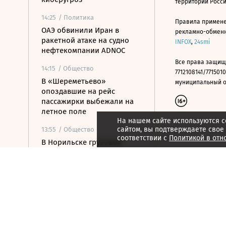
территории Росс
14:25
/ Политика
Правила примене
ОАЭ обвинили Иран в
рекламно-обменно
ракетной атаке на судно
INFOX
,
24smi
нефтекомпании ADNOC
Все права защищ
14:15
/ Общество
7712108141/7715010
В «Шереметьево»
муниципальный окр
опоздавшие на рейс
пассажирки выбежали на
летное поле
На нашем сайте используются c
сайтом, вы подтверждаете свое
13:55
/ Общество
соответствии с
Политикой в отн
В Норильске грузовой
Boeing выкатился за
пределы взлетно-
посадочной полосы
13:48
/ Политика
WAM: ракета атаковала
судно нефтяной
госкомпании ОАЭ в