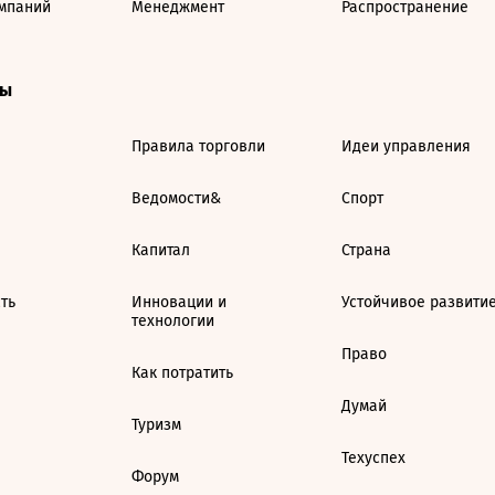
мпаний
Менеджмент
Распространение
ты
Правила торговли
Идеи управления
Ведомости&
Спорт
Капитал
Страна
ть
Инновации и
Устойчивое развити
технологии
Право
Как потратить
Думай
Туризм
Техуспех
Форум