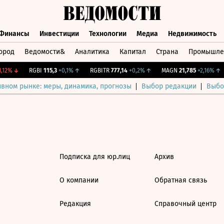
Финансы
Инвестиции
Технологии
Медиа
Недвижимость
ород
Ведомости&
Аналитика
Капитал
Страна
Промышле
а
Финансы
Инвестиции
Технологии
Медиа
Недвижимос
12%
↓
RGBI
115,3
+0,1%
↑
RGBITR
777,14
+0,2%
↑
MAGN
21,785
+2,16%
↑
ивном рынке: меры, динамика, прогнозы
Выбор редакции
Выбо
Подписка для юр.лиц
Архив
О компании
Обратная связь
Редакция
Справочный центр