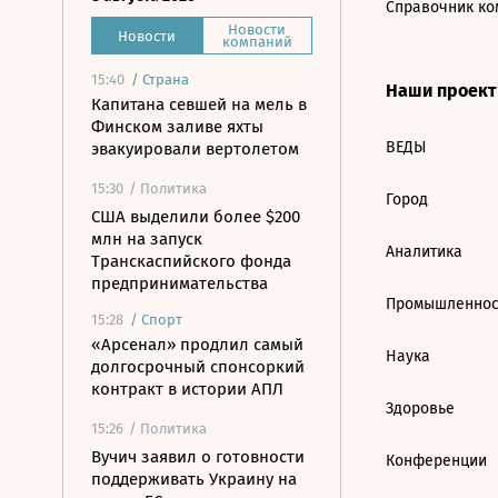
Справочник ко
Новости
Новости
компаний
15:40
/
Страна
Наши проек
Капитана севшей на мель в
Финском заливе яхты
ВЕДЫ
эвакуировали вертолетом
15:30
/ Политика
Город
США выделили более $200
млн на запуск
Аналитика
Транскаспийского фонда
предпринимательства
Промышленнос
15:28
/
Спорт
«Арсенал» продлил самый
Наука
долгосрочный спонсоркий
контракт в истории АПЛ
Здоровье
15:26
/ Политика
Вучич заявил о готовности
Конференции
поддерживать Украину на