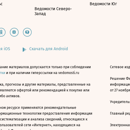
ьс
Ведомости Юг
Ведомости Северо-
Запад
я iOS
Скачать для Android
ание материалов допускается только при соблюдении
Сетевое изд
атки
и при наличии гиперссылки на vedomosti.ru
Решение Фе
ка, прогнозы и другие материалы, представленные на
информацио
 являются офертой или рекомендацией к покупке или
от 27 ноября
ибо активов.
Учредитель
ном ресурсе применяются рекомендательные
ормационные технологии предоставления информации
Главный ре
 систематизации и анализа сведений, относящихся к
ользователей сети «Интернет», находящихся на
Электронна