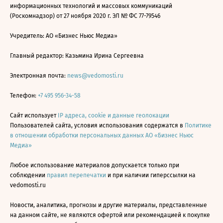
информационных технологий и массовых коммуникаций
(Роскомнадзор) от 27 ноября 2020 г. ЭЛ № ФС 77-79546
Учредитель: АО «Бизнес Ньюс Медиа»
Главный редактор: Казьмина Ирина Сергеевна
Электронная почта:
news@vedomosti.ru
Телефон:
+7 495 956-34-58
Сайт использует
IP адреса, cookie и данные геолокации
Пользователей сайта, условия использования содержатся в
Политике
в отношении обработки персональных данных АО «Бизнес Ньюс
Медиа»
Любое использование материалов допускается только при
соблюдении
правил перепечатки
и при наличии гиперссылки на
vedomosti.ru
Новости, аналитика, прогнозы и другие материалы, представленные
на данном сайте, не являются офертой или рекомендацией к покупке