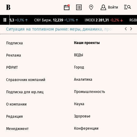
Войти
BI
115,3
+0,1%
↑
CNY Бирж.
12,239
+1,31%
↑
IMOEX
2 281,31
-0,2%
↓
RGBI
Ситуация на топливном рынке: меры, динамика, прогнозы
Выб
Наши проекты
Подписка
ВЕДЫ
Реклама
Город
РФРИТ
Аналитика
Справочник компаний
Промышленность
Подписка для юр.лиц
Наука
О компании
Здоровье
Редакция
Конференции
Менеджмент