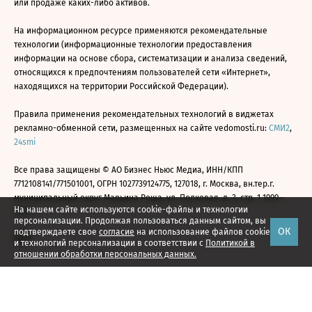
или продаже каких-либо активов.
На информационном ресурсе применяются рекомендательные
технологии (информационные технологии предоставления
информации на основе сбора, систематизации и анализа сведений,
относящихся к предпочтениям пользователей сети «Интернет»,
находящихся на территории Российской Федерации).
Правила применения рекомендательных технологий в виджетах
рекламно-обменной сети, размещенных на сайте vedomosti.ru:
СМИ2
,
24smi
Все права защищены © АО Бизнес Ньюс Медиа, ИНН/КПП
7712108141/771501001, ОГРН 1027739124775, 127018, г. Москва, вн.тер.г.
муниципальный округ Марьина Роща, ул. Полковая, д. 3, стр. 1 1999—
На нашем сайте используются cookie-файлы и технологии
2026
персонализации. Продолжая пользоваться данным сайтом, вы
ОК
подтверждаете свое
согласие
на использование файлов cookie
и технологий персонализации в соответствии с
Политикой в
отношении обработки персональных данных.