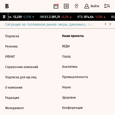
Войти
Y Бирж.
12,239
+1,31%
↑
IMOEX
2 281,31
-0,2%
↓
RTSI
874,64
-1,12%
↓
RGB
Ситуация на топливном рынке: меры, динамика, прогнозы
Выб
Наши проекты
Подписка
ВЕДЫ
Реклама
Город
РФРИТ
Аналитика
Справочник компаний
Промышленность
Подписка для юр.лиц
Наука
О компании
Здоровье
Редакция
Конференции
Менеджмент