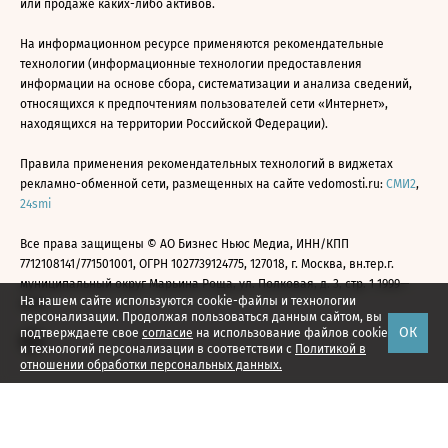
или продаже каких-либо активов.
На информационном ресурсе применяются рекомендательные
технологии (информационные технологии предоставления
информации на основе сбора, систематизации и анализа сведений,
относящихся к предпочтениям пользователей сети «Интернет»,
находящихся на территории Российской Федерации).
Правила применения рекомендательных технологий в виджетах
рекламно-обменной сети, размещенных на сайте vedomosti.ru:
СМИ2
,
24smi
Все права защищены © АО Бизнес Ньюс Медиа, ИНН/КПП
7712108141/771501001, ОГРН 1027739124775, 127018, г. Москва, вн.тер.г.
муниципальный округ Марьина Роща, ул. Полковая, д. 3, стр. 1 1999—
На нашем сайте используются cookie-файлы и технологии
2026
персонализации. Продолжая пользоваться данным сайтом, вы
ОК
подтверждаете свое
согласие
на использование файлов cookie
и технологий персонализации в соответствии с
Политикой в
отношении обработки персональных данных.