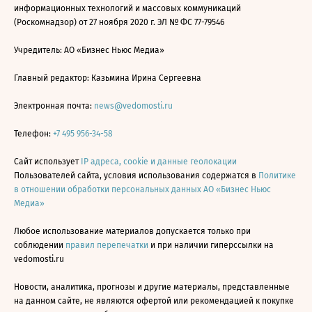
информационных технологий и массовых коммуникаций
(Роскомнадзор) от 27 ноября 2020 г. ЭЛ № ФС 77-79546
Учредитель: АО «Бизнес Ньюс Медиа»
Главный редактор: Казьмина Ирина Сергеевна
Электронная почта:
news@vedomosti.ru
Телефон:
+7 495 956-34-58
Сайт использует
IP адреса, cookie и данные геолокации
Пользователей сайта, условия использования содержатся в
Политике
в отношении обработки персональных данных АО «Бизнес Ньюс
Медиа»
Любое использование материалов допускается только при
соблюдении
правил перепечатки
и при наличии гиперссылки на
vedomosti.ru
Новости, аналитика, прогнозы и другие материалы, представленные
на данном сайте, не являются офертой или рекомендацией к покупке