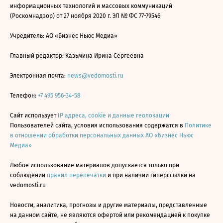
информационных технологий и массовых коммуникаций
(Роскомнадзор) от 27 ноября 2020 г. ЭЛ № ФС 77-79546
Учредитель: АО «Бизнес Ньюс Медиа»
Главный редактор: Казьмина Ирина Сергеевна
Электронная почта:
news@vedomosti.ru
Телефон:
+7 495 956-34-58
Сайт использует
IP адреса, cookie и данные геолокации
Пользователей сайта, условия использования содержатся в
Политике
в отношении обработки персональных данных АО «Бизнес Ньюс
Медиа»
Любое использование материалов допускается только при
соблюдении
правил перепечатки
и при наличии гиперссылки на
vedomosti.ru
Новости, аналитика, прогнозы и другие материалы, представленные
на данном сайте, не являются офертой или рекомендацией к покупке