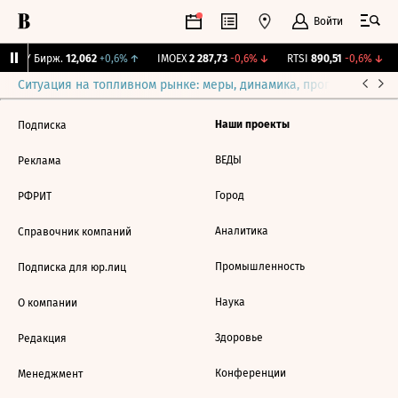
Войти
CNY Бирж.
12,062
+0,6%
↑
IMOEX
2 287,73
-0,6%
↓
RTSI
890,51
-0,6%
↓
Ситуация на топливном рынке: меры, динамика, прогнозы
Выб
Наши проекты
Подписка
ВЕДЫ
Реклама
Город
РФРИТ
Аналитика
Справочник компаний
Промышленность
Подписка для юр.лиц
Наука
О компании
Здоровье
Редакция
Конференции
Менеджмент