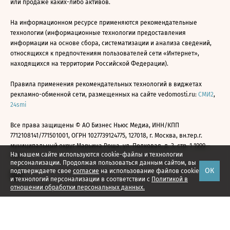
или продаже каких-либо активов.
На информационном ресурсе применяются рекомендательные
технологии (информационные технологии предоставления
информации на основе сбора, систематизации и анализа сведений,
относящихся к предпочтениям пользователей сети «Интернет»,
находящихся на территории Российской Федерации).
Правила применения рекомендательных технологий в виджетах
рекламно-обменной сети, размещенных на сайте vedomosti.ru:
СМИ2
,
24smi
Все права защищены © АО Бизнес Ньюс Медиа, ИНН/КПП
7712108141/771501001, ОГРН 1027739124775, 127018, г. Москва, вн.тер.г.
муниципальный округ Марьина Роща, ул. Полковая, д. 3, стр. 1 1999—
На нашем сайте используются cookie-файлы и технологии
2026
персонализации. Продолжая пользоваться данным сайтом, вы
ОК
подтверждаете свое
согласие
на использование файлов cookie
и технологий персонализации в соответствии с
Политикой в
отношении обработки персональных данных.