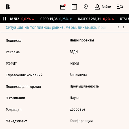
Войти
AKRN
18 512
-0,02%
↓
GECO
15,36
+1,25%
↑
IMOEX
2 281,31
-0,2%
↓
RTSI
8
Ситуация на топливном рынке: меры, динамика, прогнозы
Выб
Наши проекты
Подписка
ВЕДЫ
Реклама
Город
РФРИТ
Аналитика
Справочник компаний
Промышленность
Подписка для юр.лиц
Наука
О компании
Здоровье
Редакция
Конференции
Менеджмент