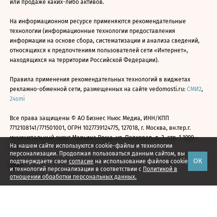
или продаже каких-либо активов.
На информационном ресурсе применяются рекомендательные
технологии (информационные технологии предоставления
информации на основе сбора, систематизации и анализа сведений,
относящихся к предпочтениям пользователей сети «Интернет»,
находящихся на территории Российской Федерации).
Правила применения рекомендательных технологий в виджетах
рекламно-обменной сети, размещенных на сайте vedomosti.ru:
СМИ2
,
24smi
Все права защищены © АО Бизнес Ньюс Медиа, ИНН/КПП
7712108141/771501001, ОГРН 1027739124775, 127018, г. Москва, вн.тер.г.
муниципальный округ Марьина Роща, ул. Полковая, д. 3, стр. 1 1999—
На нашем сайте используются cookie-файлы и технологии
2026
персонализации. Продолжая пользоваться данным сайтом, вы
ОК
подтверждаете свое
согласие
на использование файлов cookie
и технологий персонализации в соответствии с
Политикой в
отношении обработки персональных данных.