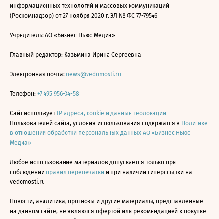
информационных технологий и массовых коммуникаций
(Роскомнадзор) от 27 ноября 2020 г. ЭЛ № ФС 77-79546
Учредитель: АО «Бизнес Ньюс Медиа»
Главный редактор: Казьмина Ирина Сергеевна
Электронная почта:
news@vedomosti.ru
Телефон:
+7 495 956-34-58
Сайт использует
IP адреса, cookie и данные геолокации
Пользователей сайта, условия использования содержатся в
Политике
в отношении обработки персональных данных АО «Бизнес Ньюс
Медиа»
Любое использование материалов допускается только при
соблюдении
правил перепечатки
и при наличии гиперссылки на
vedomosti.ru
Новости, аналитика, прогнозы и другие материалы, представленные
на данном сайте, не являются офертой или рекомендацией к покупке