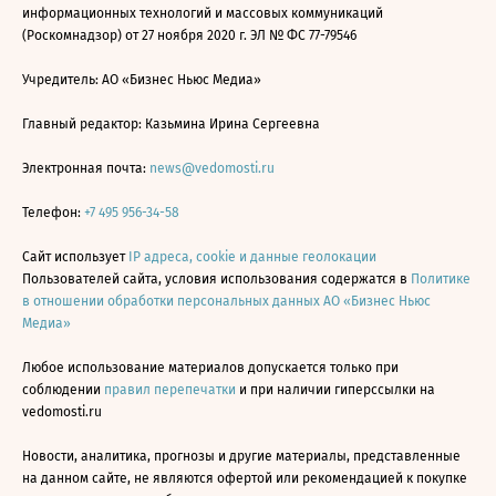
информационных технологий и массовых коммуникаций
(Роскомнадзор) от 27 ноября 2020 г. ЭЛ № ФС 77-79546
Учредитель: АО «Бизнес Ньюс Медиа»
Главный редактор: Казьмина Ирина Сергеевна
Электронная почта:
news@vedomosti.ru
Телефон:
+7 495 956-34-58
Сайт использует
IP адреса, cookie и данные геолокации
Пользователей сайта, условия использования содержатся в
Политике
в отношении обработки персональных данных АО «Бизнес Ньюс
Медиа»
Любое использование материалов допускается только при
соблюдении
правил перепечатки
и при наличии гиперссылки на
vedomosti.ru
Новости, аналитика, прогнозы и другие материалы, представленные
на данном сайте, не являются офертой или рекомендацией к покупке