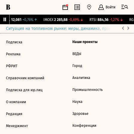
Войти
Бирж.
12,081
+0,76%
↑
IMOEX
2 285,88
-0,69%
↓
RTSI
884,56
-1,27%
↓
RGB
Ситуация на топливном рынке: меры, динамика, прогнозы
Выб
Наши проекты
Подписка
ВЕДЫ
Реклама
Город
РФРИТ
Аналитика
Справочник компаний
Промышленность
Подписка для юр.лиц
Наука
О компании
Здоровье
Редакция
Конференции
Менеджмент