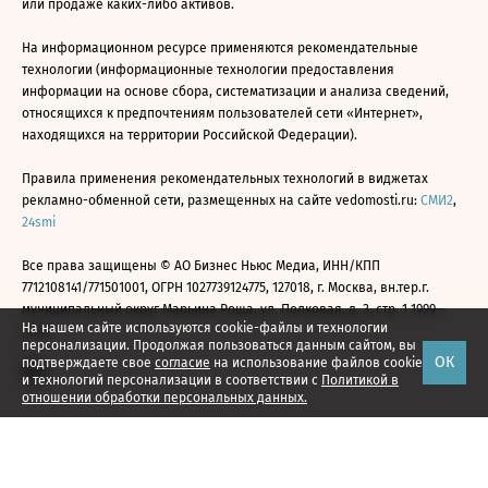
или продаже каких-либо активов.
На информационном ресурсе применяются рекомендательные
технологии (информационные технологии предоставления
информации на основе сбора, систематизации и анализа сведений,
относящихся к предпочтениям пользователей сети «Интернет»,
находящихся на территории Российской Федерации).
Правила применения рекомендательных технологий в виджетах
рекламно-обменной сети, размещенных на сайте vedomosti.ru:
СМИ2
,
24smi
Все права защищены © АО Бизнес Ньюс Медиа, ИНН/КПП
7712108141/771501001, ОГРН 1027739124775, 127018, г. Москва, вн.тер.г.
муниципальный округ Марьина Роща, ул. Полковая, д. 3, стр. 1 1999—
На нашем сайте используются cookie-файлы и технологии
2026
персонализации. Продолжая пользоваться данным сайтом, вы
ОК
подтверждаете свое
согласие
на использование файлов cookie
и технологий персонализации в соответствии с
Политикой в
отношении обработки персональных данных.