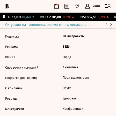
Войти
 Бирж.
12,081
+0,76%
↑
IMOEX
2 285,88
-0,69%
↓
RTSI
884,56
-1,27%
↓
RG
Ситуация на топливном рынке: меры, динамика, прогнозы
Выб
Наши проекты
Подписка
ВЕДЫ
Реклама
Город
РФРИТ
Аналитика
Справочник компаний
Промышленность
Подписка для юр.лиц
Наука
О компании
Здоровье
Редакция
Конференции
Менеджмент