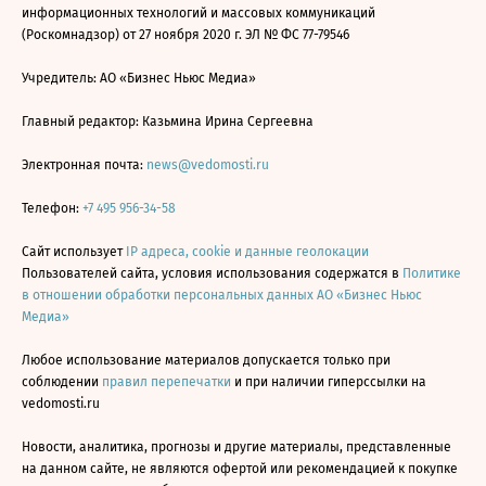
информационных технологий и массовых коммуникаций
(Роскомнадзор) от 27 ноября 2020 г. ЭЛ № ФС 77-79546
Учредитель: АО «Бизнес Ньюс Медиа»
Главный редактор: Казьмина Ирина Сергеевна
Электронная почта:
news@vedomosti.ru
Телефон:
+7 495 956-34-58
Сайт использует
IP адреса, cookie и данные геолокации
Пользователей сайта, условия использования содержатся в
Политике
в отношении обработки персональных данных АО «Бизнес Ньюс
Медиа»
Любое использование материалов допускается только при
соблюдении
правил перепечатки
и при наличии гиперссылки на
vedomosti.ru
Новости, аналитика, прогнозы и другие материалы, представленные
на данном сайте, не являются офертой или рекомендацией к покупке