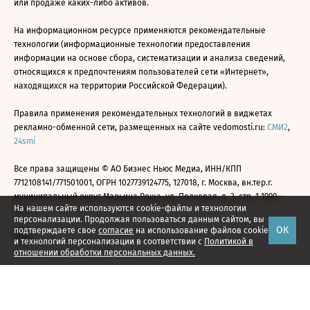
или продаже каких-либо активов.
На информационном ресурсе применяются рекомендательные
технологии (информационные технологии предоставления
информации на основе сбора, систематизации и анализа сведений,
относящихся к предпочтениям пользователей сети «Интернет»,
находящихся на территории Российской Федерации).
Правила применения рекомендательных технологий в виджетах
рекламно-обменной сети, размещенных на сайте vedomosti.ru:
СМИ2
,
24smi
Все права защищены © АО Бизнес Ньюс Медиа, ИНН/КПП
7712108141/771501001, ОГРН 1027739124775, 127018, г. Москва, вн.тер.г.
муниципальный округ Марьина Роща, ул. Полковая, д. 3, стр. 1 1999—
На нашем сайте используются cookie-файлы и технологии
2026
персонализации. Продолжая пользоваться данным сайтом, вы
ОК
подтверждаете свое
согласие
на использование файлов cookie
и технологий персонализации в соответствии с
Политикой в
отношении обработки персональных данных.